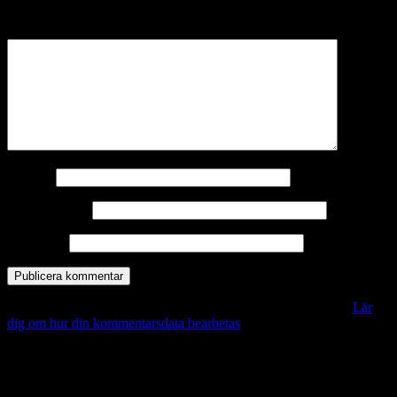
märkta
*
Kommentar
*
Namn
*
E-postadress
*
Webbplats
Denna webbplats använder Akismet för att minska skräppost.
Lär
dig om hur din kommentarsdata bearbetas
.
Vill du veta mer?