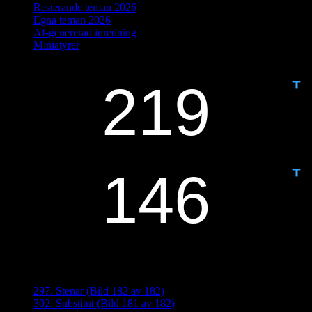
Resterande teman 2026
Egna teman 2026
AI-genererad inredning
Miniatyrer
IDAG ÄR DET DAG NUMMER
ANTAL DAGAR KVAR:
Senaste inläggen
297. Stenar (Bild 182 av 182)
302. Substitut (Bild 181 av 182)