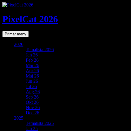
PixelCat 2026
Sök
Gå
Primär meny
till
innehåll
2026
Temalista 2026
Jan 26
Feb 26
Mar 26
Apr 26
Maj 26
Jun 26
Jul 26
Aug 26
Sep 26
Okt 26
Nov 26
Dec 26
2025
Temalista 2025
Jan 25