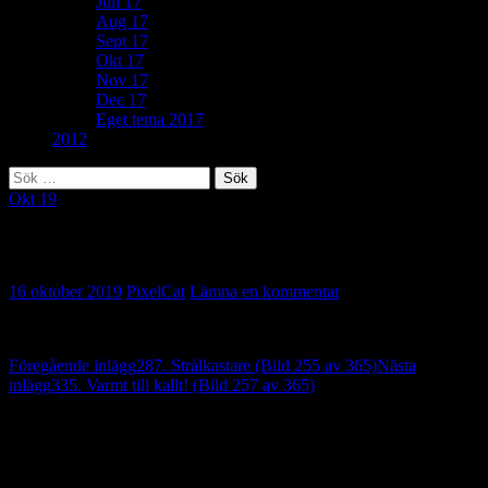
Juli 17
Aug 17
Sept 17
Okt 17
Nov 17
Dec 17
Eget tema 2017
2012
Sök
efter:
Okt 19
208. Oktobermorgon (Bild 265 av 365)
16 oktober 2019
PixelCat
Lämna en kommentar
Inläggsnavigering
Föregående inlägg
287. Strålkastare (Bild 255 av 365)
Nästa
inlägg
335. Varmt till kallt! (Bild 257 av 365)
Lämna ett svar
Din e-postadress kommer inte publiceras.
Obligatoriska fält är