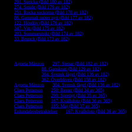
291. Spricka (Bild 180 av 182)
274. Smide (Bild 179 av 182)
251. Rocka sockorna (Bild 178 av 182)
86. Gammalt möter nytt (Bild 177 av 182)
122. Höstlöv (Bild 176 av 182)
347. Vitt (Bild 175 av 182)
283. Sommarutsikt (Bild 174 av 182)
33. Brunch (Bild 173 av 182)
Senaste kommentarer
Agneta Månzon
om
297. Stenar (Bild 182 av 182)
iamalmros
om
88. Gapskratt (Bild 129 av 182)
iamalmros
om
304. Svensk fågel (Bild 136 av 182)
iamalmros
om
362. Överbliven (Bild 158 av 182)
Agneta Månzon
om
304. Svensk fågel (Bild 136 av 182)
Claes Petterson
om
250: Rester (Bild 34 av 365)
Claes Petterson
om
290: Spretigt (Bild 35 av 365)
Claes Petterson
om
167: Kvällsfoto (Bild 36 av 365)
Claes Petterson
om
185: Maj (Bild 37 av 365)
Enlundabosbetraktelser
om
167: Kvällsfoto (Bild 36 av 365)
Meta