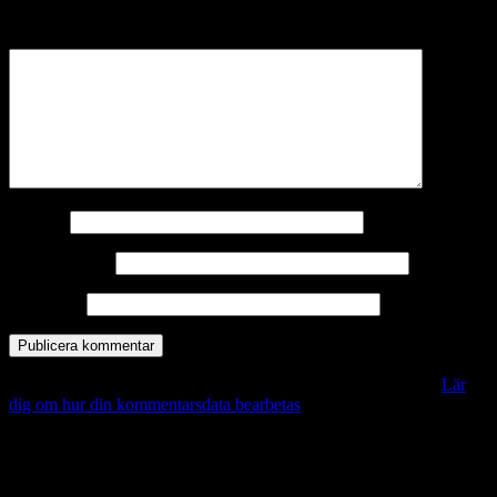
märkta
*
Kommentar
*
Namn
*
E-postadress
*
Webbplats
Denna webbplats använder Akismet för att minska skräppost.
Lär
dig om hur din kommentarsdata bearbetas
.
Vill du veta mer?