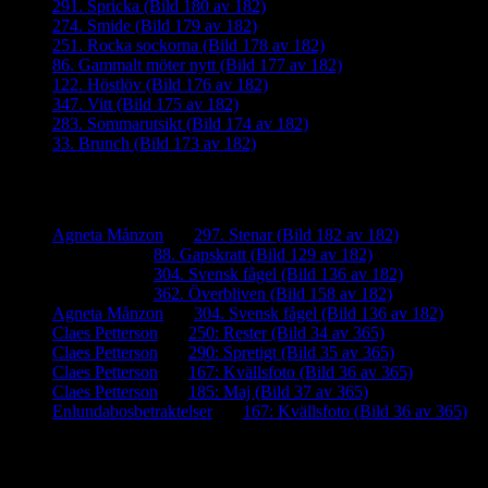
291. Spricka (Bild 180 av 182)
274. Smide (Bild 179 av 182)
251. Rocka sockorna (Bild 178 av 182)
86. Gammalt möter nytt (Bild 177 av 182)
122. Höstlöv (Bild 176 av 182)
347. Vitt (Bild 175 av 182)
283. Sommarutsikt (Bild 174 av 182)
33. Brunch (Bild 173 av 182)
Senaste kommentarer
Agneta Månzon
om
297. Stenar (Bild 182 av 182)
iamalmros
om
88. Gapskratt (Bild 129 av 182)
iamalmros
om
304. Svensk fågel (Bild 136 av 182)
iamalmros
om
362. Överbliven (Bild 158 av 182)
Agneta Månzon
om
304. Svensk fågel (Bild 136 av 182)
Claes Petterson
om
250: Rester (Bild 34 av 365)
Claes Petterson
om
290: Spretigt (Bild 35 av 365)
Claes Petterson
om
167: Kvällsfoto (Bild 36 av 365)
Claes Petterson
om
185: Maj (Bild 37 av 365)
Enlundabosbetraktelser
om
167: Kvällsfoto (Bild 36 av 365)
Meta