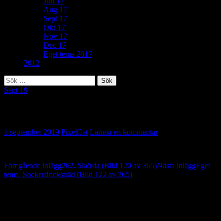
Juli 17
Aug 17
Sept 17
Okt 17
Nov 17
Dec 17
Eget tema 2017
2012
Sök
efter:
Sept 19
215. Plocka (Bild 121 av 365)
1 september 2019
PixelCat
Lämna en kommentar
Inläggsnavigering
Föregående inlägg
262. Skörda (Bild 120 av 365)
Nästa inlägg
Eget
tema: Sockerdricksträd (Bild 122 av 365)
Lämna ett svar
Din e-postadress kommer inte publiceras.
Obligatoriska fält är