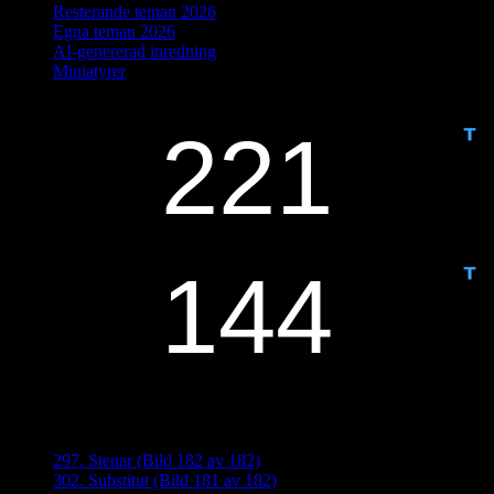
Resterande teman 2026
Egna teman 2026
AI-genererad inredning
Miniatyrer
IDAG ÄR DET DAG NUMMER
ANTAL DAGAR KVAR:
Senaste inläggen
297. Stenar (Bild 182 av 182)
302. Substitut (Bild 181 av 182)