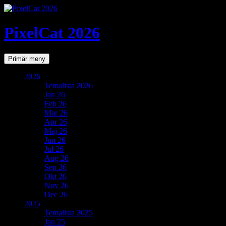
PixelCat 2026
Sök
Gå
Primär meny
till
innehåll
2026
Temalista 2026
Jan 26
Feb 26
Mar 26
Apr 26
Maj 26
Jun 26
Jul 26
Aug 26
Sep 26
Okt 26
Nov 26
Dec 26
2025
Temalista 2025
Jan 25