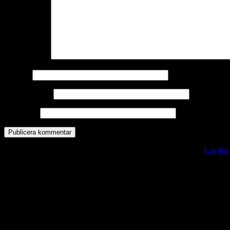
Kommentar
*
Namn
*
E-postadress
*
Webbplats
Denna webbplats använder Akismet för att minska skräppost.
Lär dig
Vill du veta mer?
Deltagit och gått i mål: