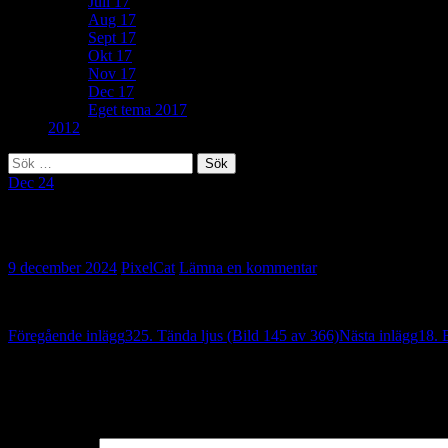
Juli 17
Aug 17
Sept 17
Okt 17
Nov 17
Dec 17
Eget tema 2017
2012
Sök
efter:
Dec 24
219. Orörlig (Bild 146 av 366)
9 december 2024
PixelCat
Lämna en kommentar
Inläggsnavigering
Föregående inlägg
325. Tända ljus (Bild 145 av 366)
Nästa inlägg
18. 
Lämna ett svar
Din e-postadress kommer inte publiceras.
Obligatoriska fält är märkta