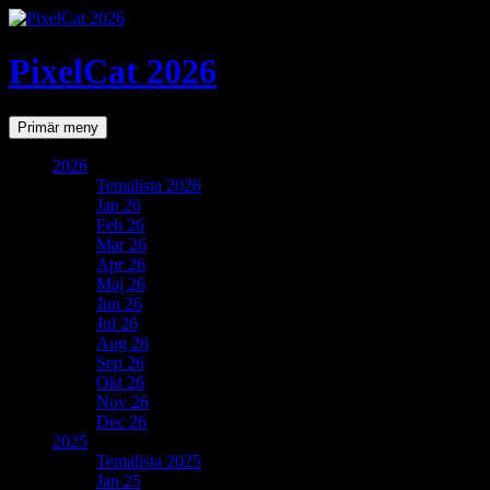
PixelCat 2026
Sök
Gå
Primär meny
till
innehåll
2026
Temalista 2026
Jan 26
Feb 26
Mar 26
Apr 26
Maj 26
Jun 26
Jul 26
Aug 26
Sep 26
Okt 26
Nov 26
Dec 26
2025
Temalista 2025
Jan 25