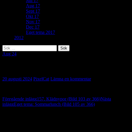
Juli 17
Aug 17
Sept 17
Okt 17
Nov 17
Dec 17
Eget tema 2017
2012
Sök
efter:
Aug 24
233. På fötterna (Bild 104 av 366)
20 augusti 2024
PixelCat
Lämna en kommentar
Inläggsnavigering
Föregående inlägg
157. Klädnypor (Bild 103 av 366)
Nästa
inlägg
Eget tema: Sommarlunch (Bild 105 av 366)
Lämna ett svar
Din e-postadress kommer inte publiceras.
Obligatoriska fält är