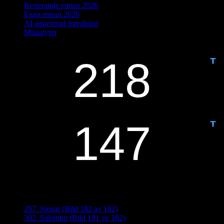
Resterande teman 2026
Egna teman 2026
AI-genererad inredning
Miniatyrer
IDAG ÄR DET DAG NUMMER
ANTAL DAGAR KVAR:
Senaste inläggen
297. Stenar (Bild 182 av 182)
302. Substitut (Bild 181 av 182)