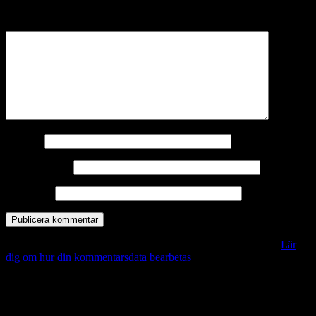
märkta
*
Kommentar
*
Namn
*
E-postadress
*
Webbplats
Denna webbplats använder Akismet för att minska skräppost.
Lär
dig om hur din kommentarsdata bearbetas
.
Vill du veta mer?