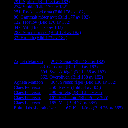
291. Spricka (Bild 180 av 182)
274. Smide (Bild 179 av 182)
251. Rocka sockorna (Bild 178 av 182)
86. Gammalt möter nytt (Bild 177 av 182)
122. Höstlöv (Bild 176 av 182)
347. Vitt (Bild 175 av 182)
283. Sommarutsikt (Bild 174 av 182)
33. Brunch (Bild 173 av 182)
Senaste kommentarer
Agneta Månzon
om
297. Stenar (Bild 182 av 182)
iamalmros
om
88. Gapskratt (Bild 129 av 182)
iamalmros
om
304. Svensk fågel (Bild 136 av 182)
iamalmros
om
362. Överbliven (Bild 158 av 182)
Agneta Månzon
om
304. Svensk fågel (Bild 136 av 182)
Claes Petterson
om
250: Rester (Bild 34 av 365)
Claes Petterson
om
290: Spretigt (Bild 35 av 365)
Claes Petterson
om
167: Kvällsfoto (Bild 36 av 365)
Claes Petterson
om
185: Maj (Bild 37 av 365)
Enlundabosbetraktelser
om
167: Kvällsfoto (Bild 36 av 365)
Meta