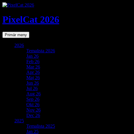
PixelCat 2026
Sök
Gå
Primär meny
till
innehåll
2026
Temalista 2026
Jan 26
Feb 26
Mar 26
Apr 26
Maj 26
Jun 26
Jul 26
Aug 26
Sep 26
Okt 26
Nov 26
Dec 26
2025
Temalista 2025
Jan 25