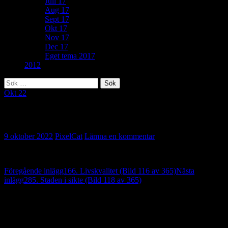
Juli 17
Aug 17
Sept 17
Okt 17
Nov 17
Dec 17
Eget tema 2017
2012
Sök
efter:
Okt 22
236. På väg hem (Bild 117 av 365)
9 oktober 2022
PixelCat
Lämna en kommentar
Inläggsnavigering
Föregående inlägg
166. Livskvalitet (Bild 116 av 365)
Nästa
inlägg
285. Staden i sikte (Bild 118 av 365)
Lämna ett svar
Din e-postadress kommer inte publiceras.
Obligatoriska fält är