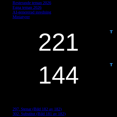
Resterande teman 2026
Egna teman 2026
AI-genererad inredning
Miniatyrer
IDAG ÄR DET DAG NUMMER
ANTAL DAGAR KVAR:
Senaste inläggen
297. Stenar (Bild 182 av 182)
302. Substitut (Bild 181 av 182)