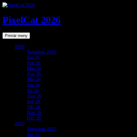
PixelCat 2026
Sök
Gå
Primär meny
till
innehåll
2026
Temalista 2026
Jan 26
Feb 26
Mar 26
Apr 26
Maj 26
Jun 26
Jul 26
Aug 26
Sep 26
Okt 26
Nov 26
Dec 26
2025
Temalista 2025
Jan 25