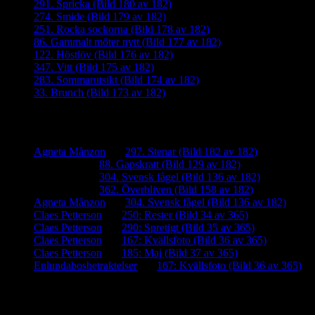
291. Spricka (Bild 180 av 182)
274. Smide (Bild 179 av 182)
251. Rocka sockorna (Bild 178 av 182)
86. Gammalt möter nytt (Bild 177 av 182)
122. Höstlöv (Bild 176 av 182)
347. Vitt (Bild 175 av 182)
283. Sommarutsikt (Bild 174 av 182)
33. Brunch (Bild 173 av 182)
Senaste kommentarer
Agneta Månzon
om
297. Stenar (Bild 182 av 182)
iamalmros
om
88. Gapskratt (Bild 129 av 182)
iamalmros
om
304. Svensk fågel (Bild 136 av 182)
iamalmros
om
362. Överbliven (Bild 158 av 182)
Agneta Månzon
om
304. Svensk fågel (Bild 136 av 182)
Claes Petterson
om
250: Rester (Bild 34 av 365)
Claes Petterson
om
290: Spretigt (Bild 35 av 365)
Claes Petterson
om
167: Kvällsfoto (Bild 36 av 365)
Claes Petterson
om
185: Maj (Bild 37 av 365)
Enlundabosbetraktelser
om
167: Kvällsfoto (Bild 36 av 365)
Meta