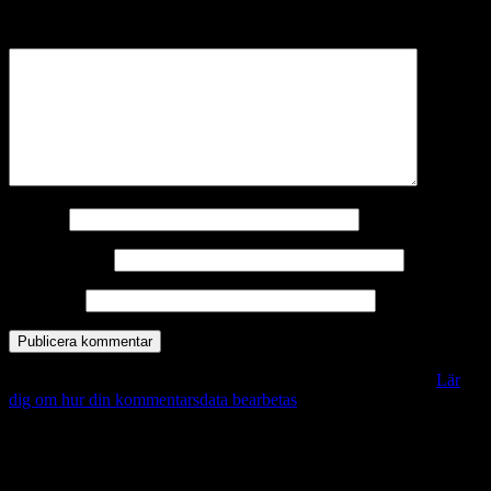
märkta
*
Kommentar
*
Namn
*
E-postadress
*
Webbplats
Denna webbplats använder Akismet för att minska skräppost.
Lär
dig om hur din kommentarsdata bearbetas
.
Vill du veta mer?