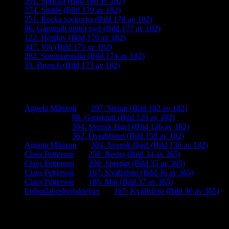
291. Spricka (Bild 180 av 182)
274. Smide (Bild 179 av 182)
251. Rocka sockorna (Bild 178 av 182)
86. Gammalt möter nytt (Bild 177 av 182)
122. Höstlöv (Bild 176 av 182)
347. Vitt (Bild 175 av 182)
283. Sommarutsikt (Bild 174 av 182)
33. Brunch (Bild 173 av 182)
Senaste kommentarer
Agneta Månzon
om
297. Stenar (Bild 182 av 182)
iamalmros
om
88. Gapskratt (Bild 129 av 182)
iamalmros
om
304. Svensk fågel (Bild 136 av 182)
iamalmros
om
362. Överbliven (Bild 158 av 182)
Agneta Månzon
om
304. Svensk fågel (Bild 136 av 182)
Claes Petterson
om
250: Rester (Bild 34 av 365)
Claes Petterson
om
290: Spretigt (Bild 35 av 365)
Claes Petterson
om
167: Kvällsfoto (Bild 36 av 365)
Claes Petterson
om
185: Maj (Bild 37 av 365)
Enlundabosbetraktelser
om
167: Kvällsfoto (Bild 36 av 365)
Meta