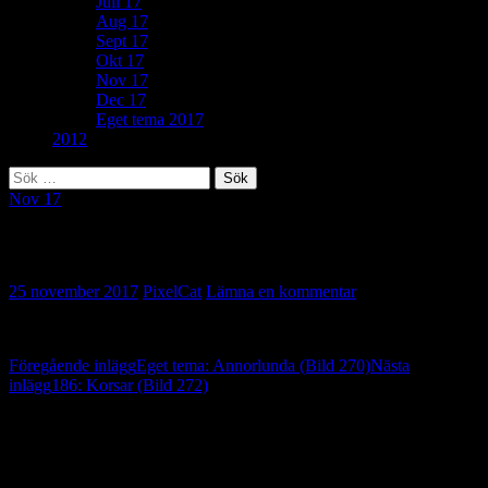
Juli 17
Aug 17
Sept 17
Okt 17
Nov 17
Dec 17
Eget tema 2017
2012
Sök
efter:
Nov 17
245: Prassel (Bild 271)
25 november 2017
PixelCat
Lämna en kommentar
Inläggsnavigering
Föregående inlägg
Eget tema: Annorlunda (Bild 270)
Nästa
inlägg
186: Korsar (Bild 272)
Lämna ett svar
Din e-postadress kommer inte publiceras.
Obligatoriska fält är