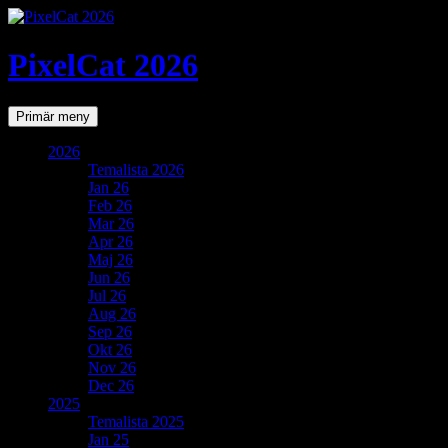
PixelCat 2026
Sök
Gå
Primär meny
till
innehåll
2026
Temalista 2026
Jan 26
Feb 26
Mar 26
Apr 26
Maj 26
Jun 26
Jul 26
Aug 26
Sep 26
Okt 26
Nov 26
Dec 26
2025
Temalista 2025
Jan 25