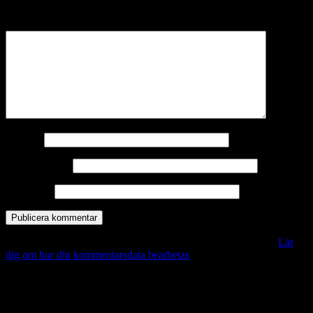
märkta
*
Kommentar
*
Namn
*
E-postadress
*
Webbplats
Denna webbplats använder Akismet för att minska skräppost.
Lär
dig om hur din kommentarsdata bearbetas
.
Vill du veta mer?