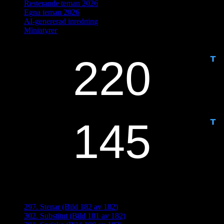
Resterande teman 2026
Egna teman 2026
AI-genererad inredning
Miniatyrer
IDAG ÄR DET DAG NUMMER
ANTAL DAGAR KVAR:
Senaste inläggen
297. Stenar (Bild 182 av 182)
302. Substitut (Bild 181 av 182)