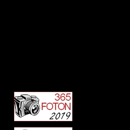
Deltagit och gått i mål: