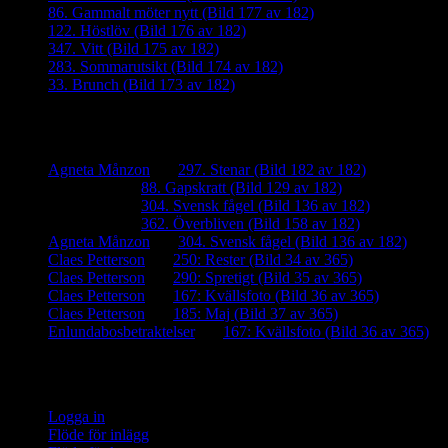
86. Gammalt möter nytt (Bild 177 av 182)
122. Höstlöv (Bild 176 av 182)
347. Vitt (Bild 175 av 182)
283. Sommarutsikt (Bild 174 av 182)
33. Brunch (Bild 173 av 182)
Senaste kommentarer
Agneta Månzon
om
297. Stenar (Bild 182 av 182)
iamalmros
om
88. Gapskratt (Bild 129 av 182)
iamalmros
om
304. Svensk fågel (Bild 136 av 182)
iamalmros
om
362. Överbliven (Bild 158 av 182)
Agneta Månzon
om
304. Svensk fågel (Bild 136 av 182)
Claes Petterson
om
250: Rester (Bild 34 av 365)
Claes Petterson
om
290: Spretigt (Bild 35 av 365)
Claes Petterson
om
167: Kvällsfoto (Bild 36 av 365)
Claes Petterson
om
185: Maj (Bild 37 av 365)
Enlundabosbetraktelser
om
167: Kvällsfoto (Bild 36 av 365)
Meta
Logga in
Flöde för inlägg