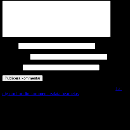
Namn
*
E-postadress
*
Webbplats
Denna webbplats använder Akismet för att minska skräppost.
Lär
dig om hur din kommentarsdata bearbetas
.
Vill du veta mer?