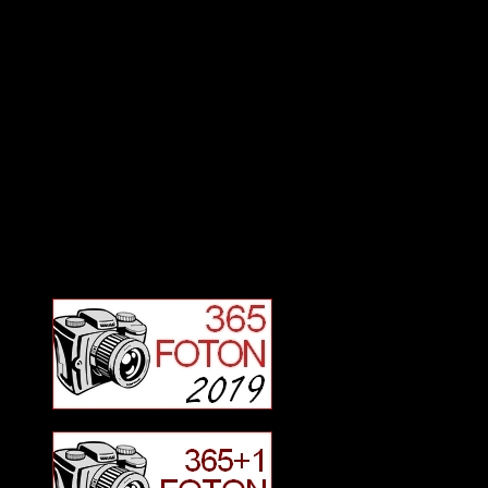
Deltagit och gått i mål: