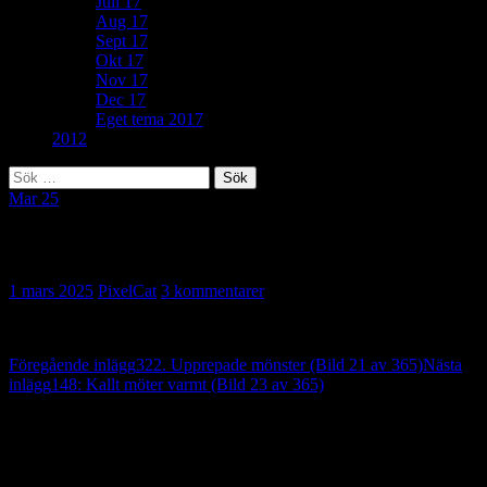
Juli 17
Aug 17
Sept 17
Okt 17
Nov 17
Dec 17
Eget tema 2017
2012
Sök
efter:
Mar 25
246. Randigt (Bild 22 av 365)
1 mars 2025
PixelCat
3 kommentarer
Inläggsnavigering
Föregående inlägg
322. Upprepade mönster (Bild 21 av 365)
Nästa
inlägg
148: Kallt möter varmt (Bild 23 av 365)
3 reaktion på “246. Randigt (Bild 22 av
365)”