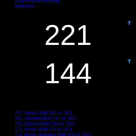
AI-genererad inredning
Miniatyrer
IDAG ÄR DET DAG NUMMER
ANTAL DAGAR KVAR:
Senaste inläggen
297. Stenar (Bild 182 av 182)
302. Substitut (Bild 181 av 182)
291. Spricka (Bild 180 av 182)
274. Smide (Bild 179 av 182)
251. Rocka sockorna (Bild 178 av 182)