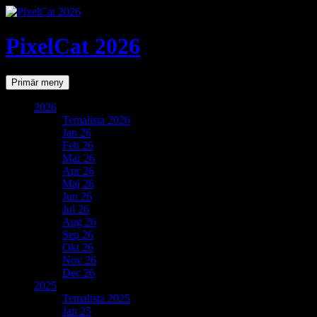
PixelCat 2026
Sök
Gå
Primär meny
till
innehåll
2026
Temalista 2026
Jan 26
Feb 26
Mar 26
Apr 26
Maj 26
Jun 26
Jul 26
Aug 26
Sep 26
Okt 26
Nov 26
Dec 26
2025
Temalista 2025
Jan 25