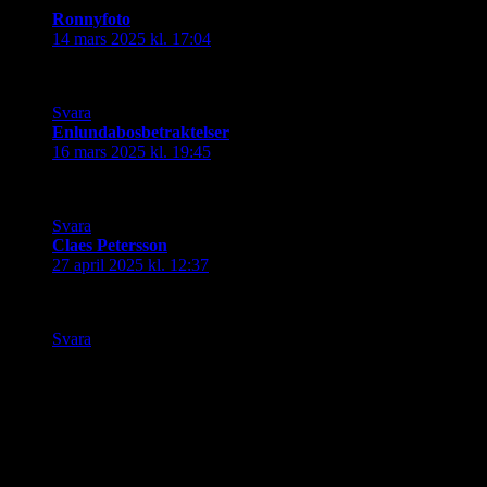
Ronnyfoto
skriver:
14 mars 2025 kl. 17:04
Fina tyger. Skulle bli fint som lapptäcke.
Svara
Enlundabosbetraktelser
skriver:
16 mars 2025 kl. 19:45
Vilka hantverk 🙂
Svara
Claes Petersson
skriver:
27 april 2025 kl. 12:37
Många fina tyger. Perfekt till temat 🙂
Svara
Lämna ett svar
Din e-postadress kommer inte publiceras.
Obligatoriska fält är
märkta
*
Kommentar
*