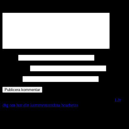
märkta
*
Kommentar
*
Namn
*
E-postadress
*
Webbplats
Denna webbplats använder Akismet för att minska skräppost.
Lär
dig om hur din kommentarsdata bearbetas
.
Vill du veta mer?