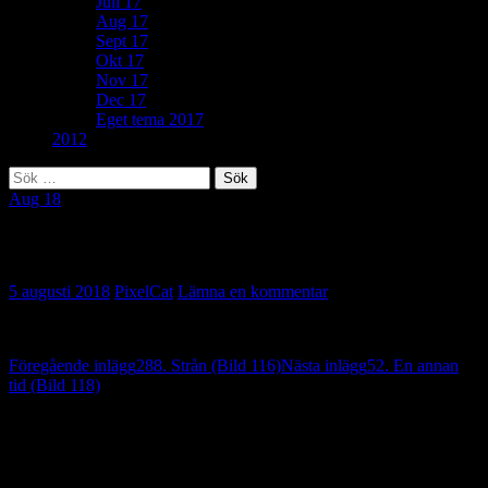
Juli 17
Aug 17
Sept 17
Okt 17
Nov 17
Dec 17
Eget tema 2017
2012
Sök
efter:
Aug 18
25. Busy little bee (Bild 117)
5 augusti 2018
PixelCat
Lämna en kommentar
Inläggsnavigering
Föregående inlägg
288. Strån (Bild 116)
Nästa inlägg
52. En annan
tid (Bild 118)
Lämna ett svar
Din e-postadress kommer inte publiceras.
Obligatoriska fält är