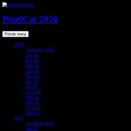
PixelCat 2026
Sök
Gå
Primär meny
till
innehåll
2026
Temalista 2026
Jan 26
Feb 26
Mar 26
Apr 26
Maj 26
Jun 26
Jul 26
Aug 26
Sep 26
Okt 26
Nov 26
Dec 26
2025
Temalista 2025
Jan 25