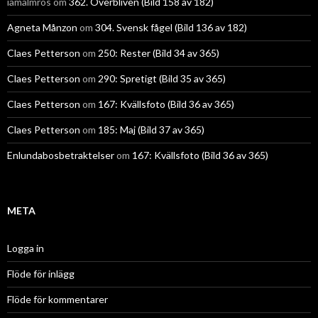
iamalmros
om
362. Överbliven (Bild 158 av 182)
Agneta Månzon
om
304. Svensk fågel (Bild 136 av 182)
Claes Petterson
om
250: Rester (Bild 34 av 365)
Claes Petterson
om
290: Spretigt (Bild 35 av 365)
Claes Petterson
om
167: Kvällsfoto (Bild 36 av 365)
Claes Petterson
om
185: Maj (Bild 37 av 365)
Enlundabosbetraktelser
om
167: Kvällsfoto (Bild 36 av 365)
META
Logga in
Flöde för inlägg
Flöde för kommentarer