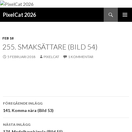
Sök
PixelCat 2026
GÅ
PRIMÄR
TILL
MENY
INNEHÅLL
FEB 18
255. SMAKSÄTTARE (BILD 54)
5 FEBRUARI 2018
PIXELCAT
1 KOMMENTAR
Inläggsnavigering
FÖREGÅENDE INLÄGG
141. Komma nära (Bild 53)
NÄSTA INLÄGG
174. Medelhavskänsla (Bild 55)