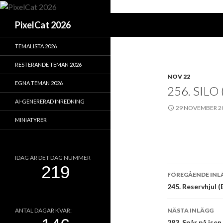
Sök
PixelCat 2026
TEMALISTA 2026
RESTERANDE TEMAN 2026
NOV 22
EGNA TEMAN 2026
256. SILO
AI-GENERERAD INREDNING
29 NOVEMBER 2
MINIATYRER
IDAG ÄR DET DAG NUMMER
Inläggsna
FÖREGÅENDE INL
245. Reservhjul (
NÄSTA INLÄGG
ANTAL DAGAR KVAR:
283. Spår på isen