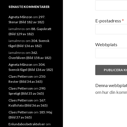
SENASTE KOMMENTARER
Agneta Månzon
om
297.
E-postadress
*
Stenar (Bild 182 av 182)
iamalmros
om
88. Gapskratt
(Bild 129 av 182)
iamalmros
om
304. Svensk
Webbplats
fågel (Bild 136 av 182)
iamalmros
om
362.
Överbliven (Bild 158 av 182)
Agneta Månzon
om
304.
Svensk fågel (Bild 136 av 182)
Claes Petterson
om
250:
Rester (Bild 34 av 365)
Denna webbplats
Claes Petterson
om
290:
om hur din kom
Spretigt (Bild 35 av 365)
Claes Petterson
om
167:
Kvällsfoto (Bild 36 av 365)
Claes Petterson
om
185: Maj
(Bild 37 av 365)
Enlundabosbetraktelser
om