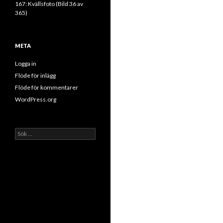
167: Kvällsfoto (Bild 36 av
365)
META
Logga in
Flöde för inlägg
Flöde för kommentarer
WordPress.org
Sök
efter: