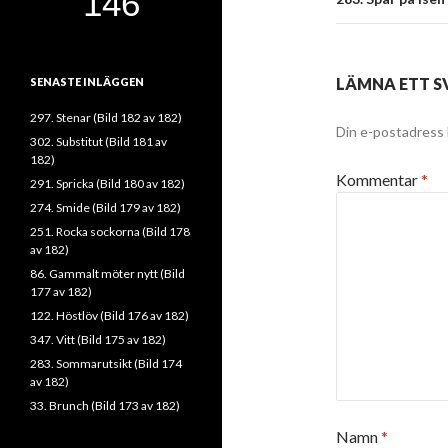
LÄMNA ETT S
SENASTE INLÄGGEN
297. Stenar (Bild 182 av 182)
Din e-postadress 
302. Substitut (Bild 181 av
182)
Kommentar
*
291. Spricka (Bild 180 av 182)
274. Smide (Bild 179 av 182)
251. Rocka sockorna (Bild 178
av 182)
86. Gammalt möter nytt (Bild
177 av 182)
122. Höstlöv (Bild 176 av 182)
347. Vitt (Bild 175 av 182)
283. Sommarutsikt (Bild 174
av 182)
33. Brunch (Bild 173 av 182)
Namn
*