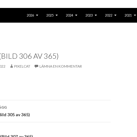
GÅ TILL INNEHÅLL
2026
2025
2024
2023
2022
2021
 (BILD 306 AV 365)
022
PIXELCAT
LÄMNA EN KOMMENTAR
vigering
ÄGG
Bild 305 av 365)
 (Bild 307 av 365)