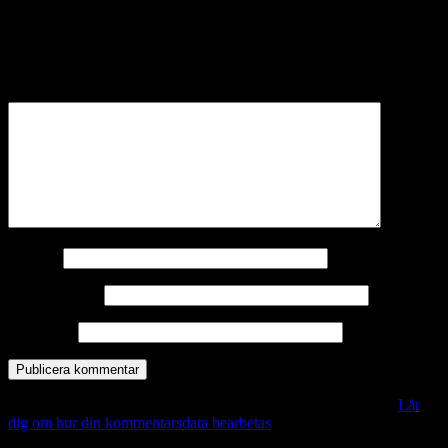
Lämna ett svar
Din e-postadress kommer inte publiceras.
Obligatoriska fält är
märkta
*
Kommentar
*
Namn
*
E-postadress
*
Webbplats
Denna webbplats använder Akismet för att minska skräppost.
Lär
dig om hur din kommentarsdata bearbetas
.