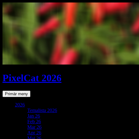
PixelCat 2026
Sök
Gå
Primär meny
till
innehåll
2026
Temalista 2026
Jan 26
Feb 26
Mar 26
Apr 26
Maj 26