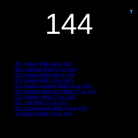
ANTAL DAGAR KVAR:
Senaste inläggen
297. Stenar (Bild 182 av 182)
302. Substitut (Bild 181 av 182)
291. Spricka (Bild 180 av 182)
274. Smide (Bild 179 av 182)
251. Rocka sockorna (Bild 178 av 182)
86. Gammalt möter nytt (Bild 177 av 182)
122. Höstlöv (Bild 176 av 182)
347. Vitt (Bild 175 av 182)
283. Sommarutsikt (Bild 174 av 182)
33. Brunch (Bild 173 av 182)
Senaste kommentarer