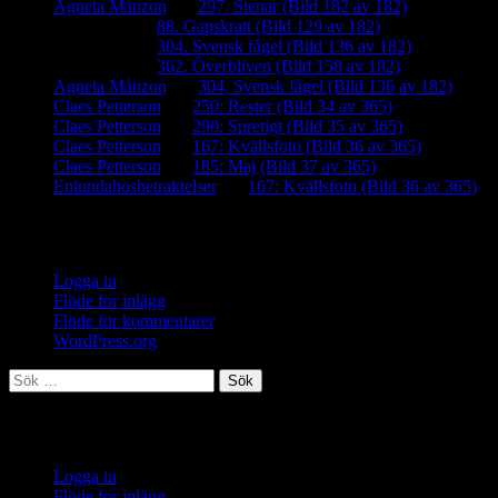
Agneta Månzon
om
297. Stenar (Bild 182 av 182)
iamalmros
om
88. Gapskratt (Bild 129 av 182)
iamalmros
om
304. Svensk fågel (Bild 136 av 182)
iamalmros
om
362. Överbliven (Bild 158 av 182)
Agneta Månzon
om
304. Svensk fågel (Bild 136 av 182)
Claes Petterson
om
250: Rester (Bild 34 av 365)
Claes Petterson
om
290: Spretigt (Bild 35 av 365)
Claes Petterson
om
167: Kvällsfoto (Bild 36 av 365)
Claes Petterson
om
185: Maj (Bild 37 av 365)
Enlundabosbetraktelser
om
167: Kvällsfoto (Bild 36 av 365)
Meta
Logga in
Flöde för inlägg
Flöde för kommentarer
WordPress.org
Sök
efter:
Meta
Logga in
Flöde för inlägg