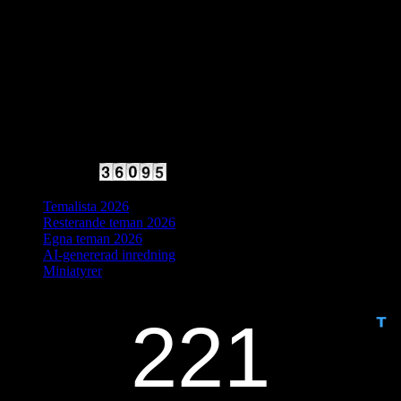
2025 Halvfart
Antal besökare:
Temalista 2026
Resterande teman 2026
Egna teman 2026
AI-genererad inredning
Miniatyrer
IDAG ÄR DET DAG NUMMER