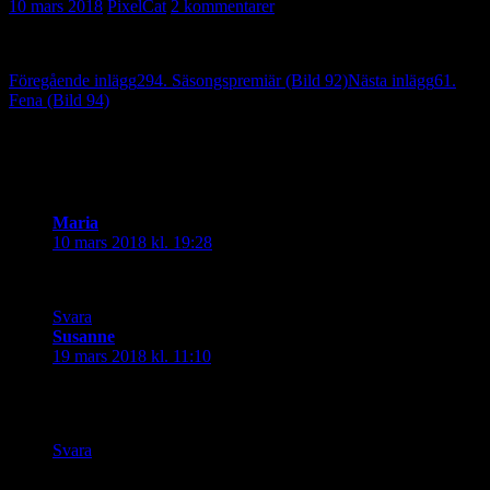
10 mars 2018
PixelCat
2 kommentarer
Inläggsnavigering
Föregående inlägg
294. Säsongspremiär (Bild 92)
Nästa inlägg
61.
Fena (Bild 94)
2 reaktion på “267. Sommarkänsla (Bild
93)”
Maria
skriver:
10 mars 2018 kl. 19:28
Absolut! Jordgubbar = sommar! Ser gott ut!
Svara
Susanne
skriver:
19 mars 2018 kl. 11:10
Absolut! Jag har också köpt hem lite jordgubbar den sista
tiden och dom har faktiskt varit riktigt goda 🙂
Svara