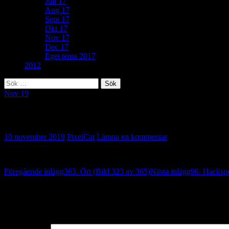
Juli 17
Aug 17
Sept 17
Okt 17
Nov 17
Dec 17
Eget tema 2017
2012
Sök
efter:
Nov 19
268. Småkakor (Bild 324 av 365)
10 november 2019
PixelCat
Lämna en kommentar
Inläggsnavigering
Föregående inlägg
363. Ört (Bild 323 av 365)
Nästa inlägg
96. Hackspe
Lämna ett svar
Din e-postadress kommer inte publiceras.
Obligatoriska fält är märkta