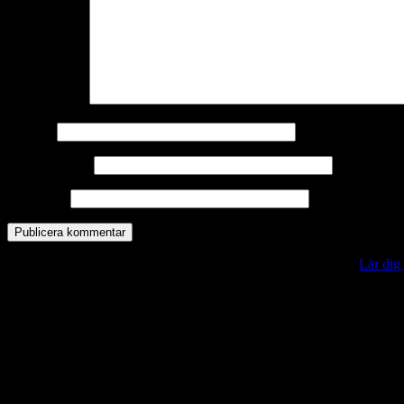
Kommentar
*
Namn
*
E-postadress
*
Webbplats
Denna webbplats använder Akismet för att minska skräppost.
Lär dig
Vill du veta mer?
Deltagit och gått i mål: