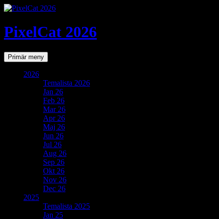
PixelCat 2026
Sök
Gå
Primär meny
till
innehåll
2026
Temalista 2026
Jan 26
Feb 26
Mar 26
Apr 26
Maj 26
Jun 26
Jul 26
Aug 26
Sep 26
Okt 26
Nov 26
Dec 26
2025
Temalista 2025
Jan 25