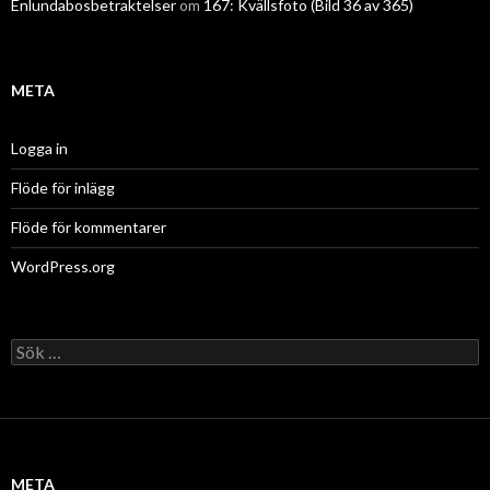
Enlundabosbetraktelser
om
167: Kvällsfoto (Bild 36 av 365)
META
Logga in
Flöde för inlägg
Flöde för kommentarer
WordPress.org
Sök
efter:
META