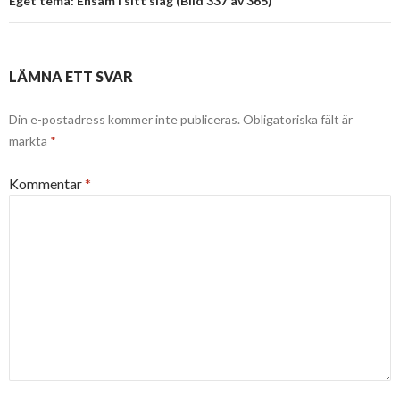
Eget tema: Ensam i sitt slag (Bild 337 av 365)
LÄMNA ETT SVAR
Din e-postadress kommer inte publiceras.
Obligatoriska fält är
märkta
*
Kommentar
*