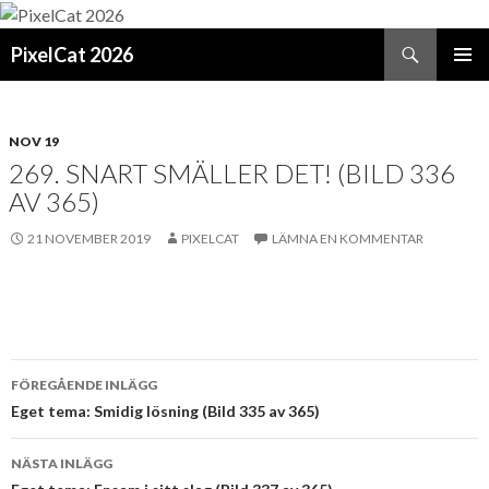
Sök
PixelCat 2026
GÅ
PRIMÄR
TILL
MENY
INNEHÅLL
NOV 19
269. SNART SMÄLLER DET! (BILD 336
AV 365)
21 NOVEMBER 2019
PIXELCAT
LÄMNA EN KOMMENTAR
Inläggsnavigering
FÖREGÅENDE INLÄGG
Eget tema: Smidig lösning (Bild 335 av 365)
NÄSTA INLÄGG