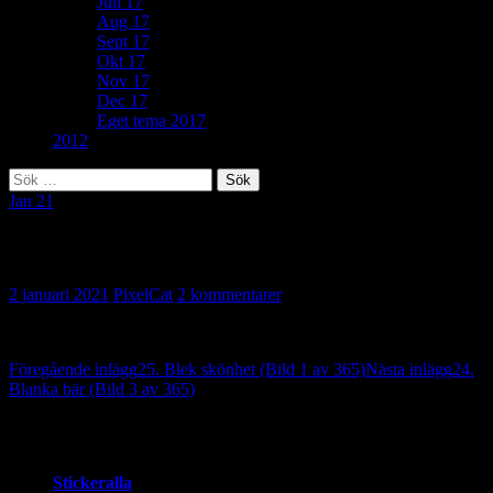
Juli 17
Aug 17
Sept 17
Okt 17
Nov 17
Dec 17
Eget tema 2017
2012
Sök
efter:
Jan 21
27. Bock (Bild 2 av 365)
2 januari 2021
PixelCat
2 kommentarer
Inläggsnavigering
Föregående inlägg
25. Blek skönhet (Bild 1 av 365)
Nästa inlägg
24.
Blanka bär (Bild 3 av 365)
2 reaktion på “27. Bock (Bild 2 av 365)”
Stickeralla
skriver: