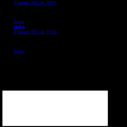
2 januari 2021 kl. 16:01
Vilken fin bock! Snygg bakgrund också.
Svara
Helen
skriver:
2 januari 2021 kl. 19:56
Vilken jättefin bock!! Den gillar jag verkligen.
Svara
Lämna ett svar
Din e-postadress kommer inte publiceras.
Obligatoriska fält är
märkta
*
Kommentar
*