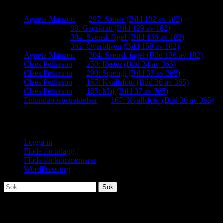
Agneta Månzon
om
297. Stenar (Bild 182 av 182)
iamalmros
om
88. Gapskratt (Bild 129 av 182)
iamalmros
om
304. Svensk fågel (Bild 136 av 182)
iamalmros
om
362. Överbliven (Bild 158 av 182)
Agneta Månzon
om
304. Svensk fågel (Bild 136 av 182)
Claes Petterson
om
250: Rester (Bild 34 av 365)
Claes Petterson
om
290: Spretigt (Bild 35 av 365)
Claes Petterson
om
167: Kvällsfoto (Bild 36 av 365)
Claes Petterson
om
185: Maj (Bild 37 av 365)
Enlundabosbetraktelser
om
167: Kvällsfoto (Bild 36 av 365)
Meta
Logga in
Flöde för inlägg
Flöde för kommentarer
WordPress.org
Sök
efter:
Meta