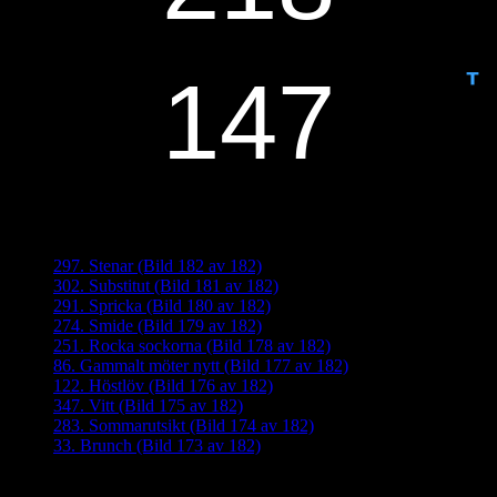
ANTAL DAGAR KVAR:
Senaste inläggen
297. Stenar (Bild 182 av 182)
302. Substitut (Bild 181 av 182)
291. Spricka (Bild 180 av 182)
274. Smide (Bild 179 av 182)
251. Rocka sockorna (Bild 178 av 182)
86. Gammalt möter nytt (Bild 177 av 182)
122. Höstlöv (Bild 176 av 182)
347. Vitt (Bild 175 av 182)
283. Sommarutsikt (Bild 174 av 182)
33. Brunch (Bild 173 av 182)
Senaste kommentarer