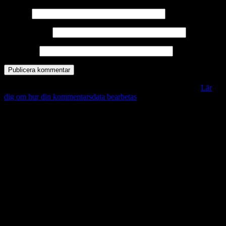
Namn
*
E-postadress
*
Webbplats
Denna webbplats använder Akismet för att minska skräppost.
Lär
dig om hur din kommentarsdata bearbetas
.
Vill du veta mer?
Deltagit och gått i mål: