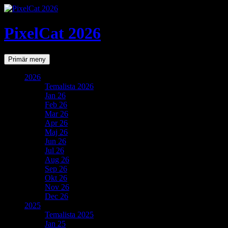
PixelCat 2026
Sök
Gå
Primär meny
till
innehåll
2026
Temalista 2026
Jan 26
Feb 26
Mar 26
Apr 26
Maj 26
Jun 26
Jul 26
Aug 26
Sep 26
Okt 26
Nov 26
Dec 26
2025
Temalista 2025
Jan 25