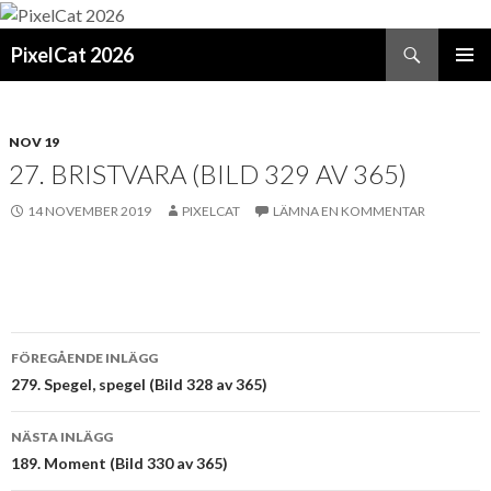
Sök
PixelCat 2026
GÅ
PRIMÄR
TILL
MENY
INNEHÅLL
NOV 19
27. BRISTVARA (BILD 329 AV 365)
14 NOVEMBER 2019
PIXELCAT
LÄMNA EN KOMMENTAR
Inläggsnavigering
FÖREGÅENDE INLÄGG
279. Spegel, spegel (Bild 328 av 365)
NÄSTA INLÄGG
189. Moment (Bild 330 av 365)