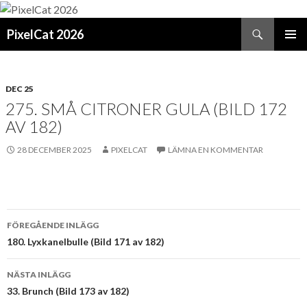
Sök
PixelCat 2026
GÅ
PRIMÄR
TILL
MENY
INNEHÅLL
DEC 25
275. SMÅ CITRONER GULA (BILD 172
AV 182)
28 DECEMBER 2025
PIXELCAT
LÄMNA EN KOMMENTAR
Inläggsnavigering
FÖREGÅENDE INLÄGG
180. Lyxkanelbulle (Bild 171 av 182)
NÄSTA INLÄGG
33. Brunch (Bild 173 av 182)