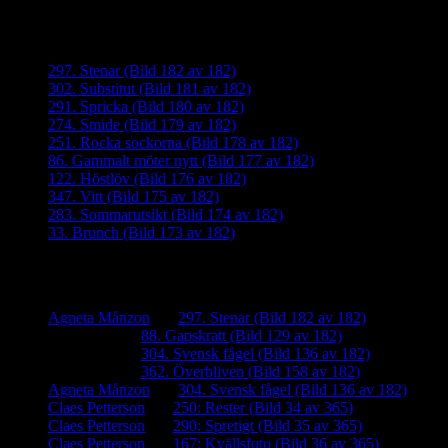
Senaste inläggen
297. Stenar (Bild 182 av 182)
302. Substitut (Bild 181 av 182)
291. Spricka (Bild 180 av 182)
274. Smide (Bild 179 av 182)
251. Rocka sockorna (Bild 178 av 182)
86. Gammalt möter nytt (Bild 177 av 182)
122. Höstlöv (Bild 176 av 182)
347. Vitt (Bild 175 av 182)
283. Sommarutsikt (Bild 174 av 182)
33. Brunch (Bild 173 av 182)
Senaste kommentarer
Agneta Månzon
om
297. Stenar (Bild 182 av 182)
iamalmros
om
88. Gapskratt (Bild 129 av 182)
iamalmros
om
304. Svensk fågel (Bild 136 av 182)
iamalmros
om
362. Överbliven (Bild 158 av 182)
Agneta Månzon
om
304. Svensk fågel (Bild 136 av 182)
Claes Petterson
om
250: Rester (Bild 34 av 365)
Claes Petterson
om
290: Spretigt (Bild 35 av 365)
Claes Petterson
om
167: Kvällsfoto (Bild 36 av 365)