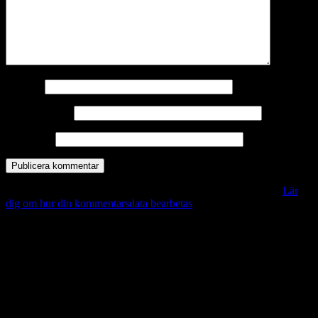
Namn
*
E-postadress
*
Webbplats
Denna webbplats använder Akismet för att minska skräppost.
Lär
dig om hur din kommentarsdata bearbetas
.
Vill du veta mer?
Deltagit och gått i mål: