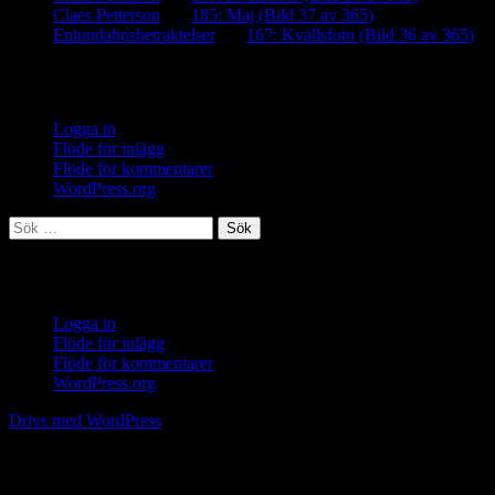
Claes Petterson
om
185: Maj (Bild 37 av 365)
Enlundabosbetraktelser
om
167: Kvällsfoto (Bild 36 av 365)
Meta
Logga in
Flöde för inlägg
Flöde för kommentarer
WordPress.org
Sök
efter:
Meta
Logga in
Flöde för inlägg
Flöde för kommentarer
WordPress.org
Drivs med WordPress