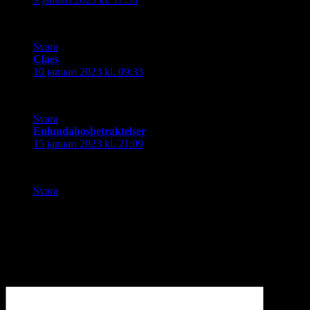
Tjusigt.
Svara
Claes
skriver:
10 januari 2023 kl. 09:33
Härligt med alla ljusen. Stämningsfullt.
Svara
Enlundabosbetraktelser
skriver:
15 januari 2023 kl. 21:09
ser väldigt inbjudande ut. En dukning över det vanliga
Svara
Lämna ett svar
Din e-postadress kommer inte publiceras.
Obligatoriska fält är
märkta
*
Kommentar
*