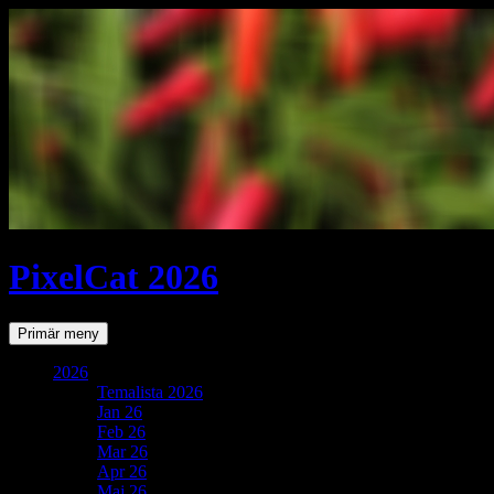
PixelCat 2026
Sök
Gå
Primär meny
till
innehåll
2026
Temalista 2026
Jan 26
Feb 26
Mar 26
Apr 26
Maj 26