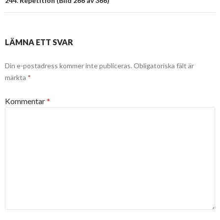
244. Repetition (Bild 266 av 366)
LÄMNA ETT SVAR
Din e-postadress kommer inte publiceras.
Obligatoriska fält är
märkta
*
Kommentar
*