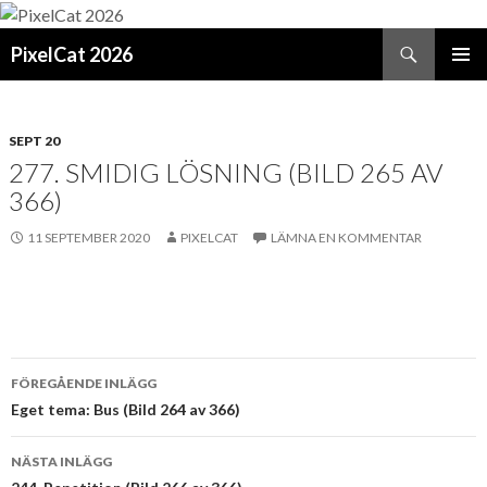
Sök
PixelCat 2026
GÅ
PRIMÄR
TILL
MENY
INNEHÅLL
SEPT 20
277. SMIDIG LÖSNING (BILD 265 AV
366)
11 SEPTEMBER 2020
PIXELCAT
LÄMNA EN KOMMENTAR
Inläggsnavigering
FÖREGÅENDE INLÄGG
Eget tema: Bus (Bild 264 av 366)
NÄSTA INLÄGG