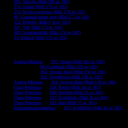
291. Spricka (Bild 180 av 182)
274. Smide (Bild 179 av 182)
251. Rocka sockorna (Bild 178 av 182)
86. Gammalt möter nytt (Bild 177 av 182)
122. Höstlöv (Bild 176 av 182)
347. Vitt (Bild 175 av 182)
283. Sommarutsikt (Bild 174 av 182)
33. Brunch (Bild 173 av 182)
Senaste kommentarer
Agneta Månzon
om
297. Stenar (Bild 182 av 182)
iamalmros
om
88. Gapskratt (Bild 129 av 182)
iamalmros
om
304. Svensk fågel (Bild 136 av 182)
iamalmros
om
362. Överbliven (Bild 158 av 182)
Agneta Månzon
om
304. Svensk fågel (Bild 136 av 182)
Claes Petterson
om
250: Rester (Bild 34 av 365)
Claes Petterson
om
290: Spretigt (Bild 35 av 365)
Claes Petterson
om
167: Kvällsfoto (Bild 36 av 365)
Claes Petterson
om
185: Maj (Bild 37 av 365)
Enlundabosbetraktelser
om
167: Kvällsfoto (Bild 36 av 365)
Meta