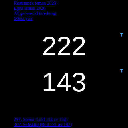
Resterande teman 2026
Egna teman 2026
AI-genererad inredning
Miniatyrer
IDAG ÄR DET DAG NUMMER
ANTAL DAGAR KVAR:
Senaste inläggen
297. Stenar (Bild 182 av 182)
302. Substitut (Bild 181 av 182)