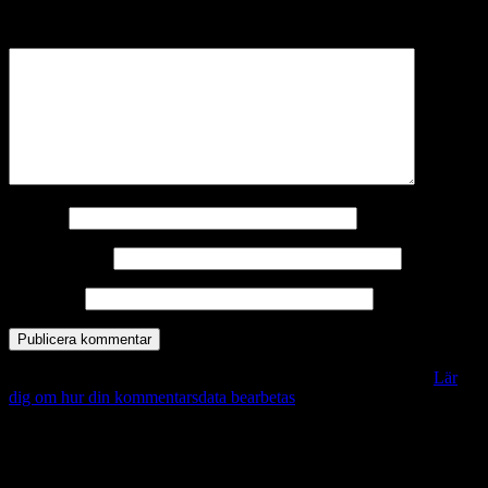
märkta
*
Kommentar
*
Namn
*
E-postadress
*
Webbplats
Denna webbplats använder Akismet för att minska skräppost.
Lär
dig om hur din kommentarsdata bearbetas
.
Vill du veta mer?