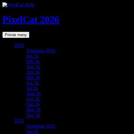
PixelCat 2026
Sök
Gå
Primär meny
till
innehåll
2026
Temalista 2026
Jan 26
Feb 26
Mar 26
Apr 26
Maj 26
Jun 26
Jul 26
Aug 26
Sep 26
Okt 26
Nov 26
Dec 26
2025
Temalista 2025
Jan 25