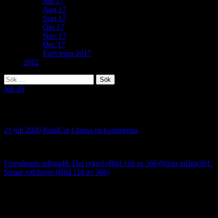
Juli 17
Aug 17
Sept 17
Okt 17
Nov 17
Dec 17
Eget tema 2017
2012
Sök
efter:
Juli 20
282. Snusar (Bild 117 av 366)
21 juli 2020
PixelCat
Lämna en kommentar
Inläggsnavigering
Föregående inlägg
48. Det ryker! (Bild 116 av 366)
Nästa inlägg
301.
Stenar vid havet (Bild 118 av 366)
Lämna ett svar
Din e-postadress kommer inte publiceras.
Obligatoriska fält är