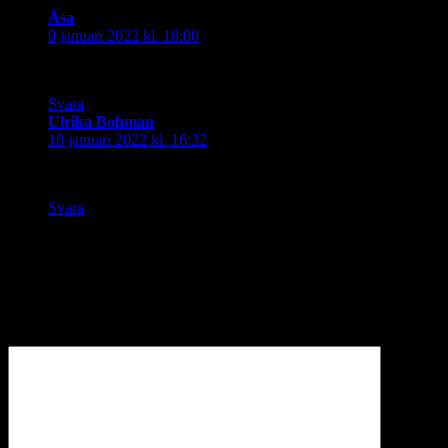
Åsa
skriver:
9 januari 2022 kl. 18:00
Haha! Ja verkligen!
Svara
Ulrika Bohman
skriver:
18 januari 2022 kl. 16:32
Perfekt! 🙂
Svara
Lämna ett svar
Din e-postadress kommer inte publiceras.
Obligatoriska fält är
märkta
*
Kommentar
*