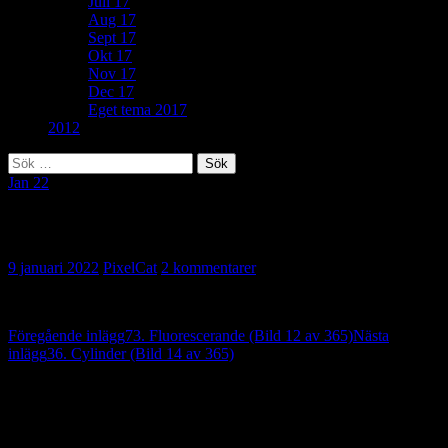
Juli 17
Aug 17
Sept 17
Okt 17
Nov 17
Dec 17
Eget tema 2017
2012
Sök
efter:
Jan 22
29. Bristande artkunskap (Bild 13 av 365)
9 januari 2022
PixelCat
2 kommentarer
Inläggsnavigering
Föregående inlägg
73. Fluorescerande (Bild 12 av 365)
Nästa
inlägg
36. Cylinder (Bild 14 av 365)
2 reaktion på “29. Bristande artkunskap
(Bild 13 av 365)”