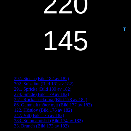
ANTAL DAGAR KVAR:
Senaste inläggen
297. Stenar (Bild 182 av 182)
302. Substitut (Bild 181 av 182)
291. Spricka (Bild 180 av 182)
274. Smide (Bild 179 av 182)
251. Rocka sockorna (Bild 178 av 182)
86. Gammalt möter nytt (Bild 177 av 182)
122. Höstlöv (Bild 176 av 182)
347. Vitt (Bild 175 av 182)
283. Sommarutsikt (Bild 174 av 182)
33. Brunch (Bild 173 av 182)