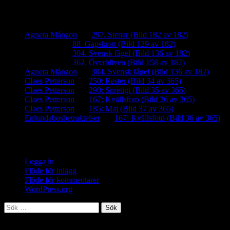
Senaste kommentarer
Agneta Månzon
om
297. Stenar (Bild 182 av 182)
iamalmros
om
88. Gapskratt (Bild 129 av 182)
iamalmros
om
304. Svensk fågel (Bild 136 av 182)
iamalmros
om
362. Överbliven (Bild 158 av 182)
Agneta Månzon
om
304. Svensk fågel (Bild 136 av 182)
Claes Petterson
om
250: Rester (Bild 34 av 365)
Claes Petterson
om
290: Spretigt (Bild 35 av 365)
Claes Petterson
om
167: Kvällsfoto (Bild 36 av 365)
Claes Petterson
om
185: Maj (Bild 37 av 365)
Enlundabosbetraktelser
om
167: Kvällsfoto (Bild 36 av 365)
Meta
Logga in
Flöde för inlägg
Flöde för kommentarer
WordPress.org
Sök
efter:
Meta