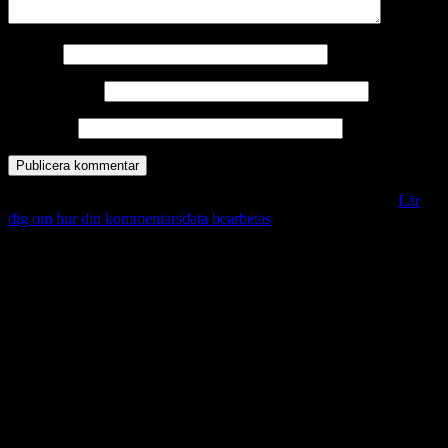
Namn
*
E-postadress
*
Webbplats
Denna webbplats använder Akismet för att minska skräppost.
Lär
dig om hur din kommentarsdata bearbetas
.
Vill du veta mer?
Deltagit och gått i mål: