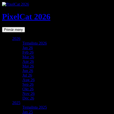
PixelCat 2026
Sök
Gå
Primär meny
till
innehåll
2026
Temalista 2026
Jan 26
Feb 26
Mar 26
Apr 26
Maj 26
Jun 26
Jul 26
Aug 26
Sep 26
Okt 26
Nov 26
Dec 26
2025
Temalista 2025
Jan 25