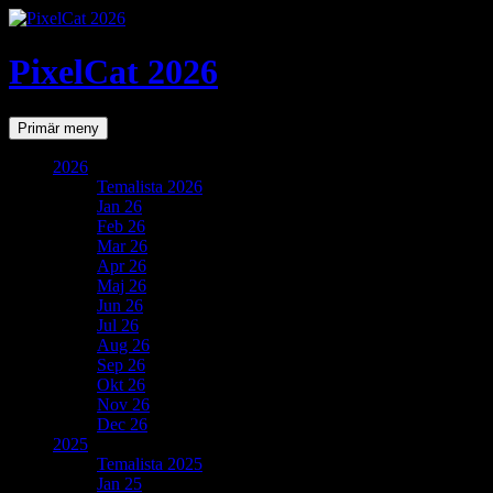
PixelCat 2026
Sök
Gå
Primär meny
till
innehåll
2026
Temalista 2026
Jan 26
Feb 26
Mar 26
Apr 26
Maj 26
Jun 26
Jul 26
Aug 26
Sep 26
Okt 26
Nov 26
Dec 26
2025
Temalista 2025
Jan 25