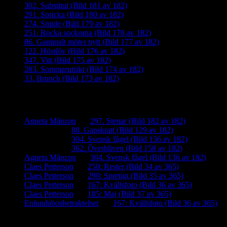
302. Substitut (Bild 181 av 182)
291. Spricka (Bild 180 av 182)
274. Smide (Bild 179 av 182)
251. Rocka sockorna (Bild 178 av 182)
86. Gammalt möter nytt (Bild 177 av 182)
122. Höstlöv (Bild 176 av 182)
347. Vitt (Bild 175 av 182)
283. Sommarutsikt (Bild 174 av 182)
33. Brunch (Bild 173 av 182)
Senaste kommentarer
Agneta Månzon
om
297. Stenar (Bild 182 av 182)
iamalmros
om
88. Gapskratt (Bild 129 av 182)
iamalmros
om
304. Svensk fågel (Bild 136 av 182)
iamalmros
om
362. Överbliven (Bild 158 av 182)
Agneta Månzon
om
304. Svensk fågel (Bild 136 av 182)
Claes Petterson
om
250: Rester (Bild 34 av 365)
Claes Petterson
om
290: Spretigt (Bild 35 av 365)
Claes Petterson
om
167: Kvällsfoto (Bild 36 av 365)
Claes Petterson
om
185: Maj (Bild 37 av 365)
Enlundabosbetraktelser
om
167: Kvällsfoto (Bild 36 av 365)
Meta