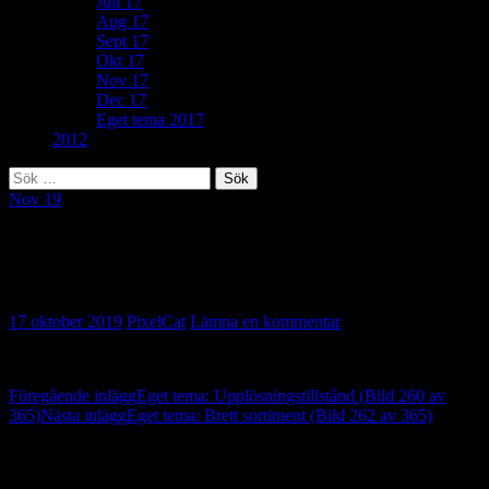
Juli 17
Aug 17
Sept 17
Okt 17
Nov 17
Dec 17
Eget tema 2017
2012
Sök
efter:
Nov 19
290. Sådan herre, sådan hund (Bild 261 av
365)
17 oktober 2019
PixelCat
Lämna en kommentar
Inläggsnavigering
Föregående inlägg
Eget tema: Upplösningstillstånd (Bild 260 av
365)
Nästa inlägg
Eget tema: Brett sortiment (Bild 262 av 365)
Lämna ett svar