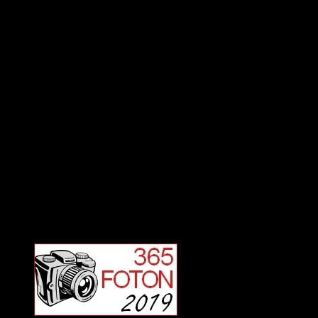
Deltagit och gått i mål: