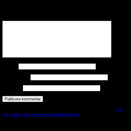
Din e-postadress kommer inte publiceras.
Obligatoriska fält är
märkta
*
Kommentar
*
Namn
*
E-postadress
*
Webbplats
Denna webbplats använder Akismet för att minska skräppost.
Lär
dig om hur din kommentarsdata bearbetas
.
Vill du veta mer?