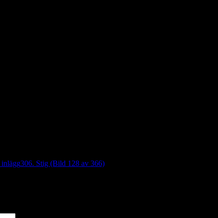
 inlägg
306. Stig (Bild 128 av 366)
*