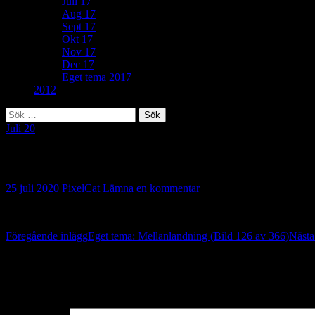
Juli 17
Aug 17
Sept 17
Okt 17
Nov 17
Dec 17
Eget tema 2017
2012
Sök
efter:
Juli 20
294. Sprucken (Bild 127 av 366)
25 juli 2020
PixelCat
Lämna en kommentar
Inläggsnavigering
Föregående inlägg
Eget tema: Mellanlandning (Bild 126 av 366)
Nästa
Lämna ett svar
Din e-postadress kommer inte publiceras.
Obligatoriska fält är märkta