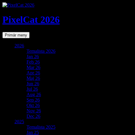
PixelCat 2026
Sök
Gå
Primär meny
till
innehåll
2026
Temalista 2026
Jan 26
Feb 26
Mar 26
Apr 26
Maj 26
Jun 26
Jul 26
Aug 26
Sep 26
Okt 26
Nov 26
Dec 26
2025
Temalista 2025
Jan 25