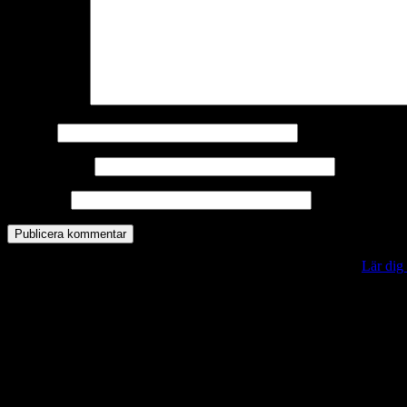
Kommentar
*
Namn
*
E-postadress
*
Webbplats
Denna webbplats använder Akismet för att minska skräppost.
Lär dig
Vill du veta mer?
Deltagit och gått i mål: