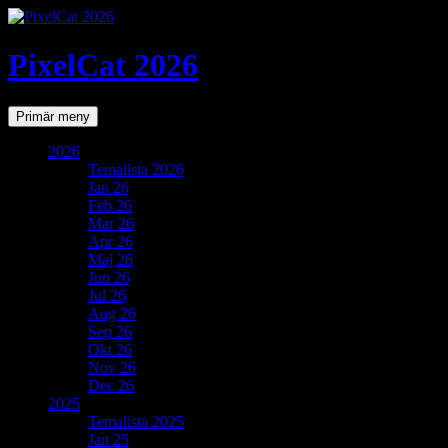
PixelCat 2026
Sök
Gå
Primär meny
till
innehåll
2026
Temalista 2026
Jan 26
Feb 26
Mar 26
Apr 26
Maj 26
Jun 26
Jul 26
Aug 26
Sep 26
Okt 26
Nov 26
Dec 26
2025
Temalista 2025
Jan 25