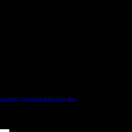
av 365)
a inlägg
87. Gigantiska (Bild 124 av 365)
*