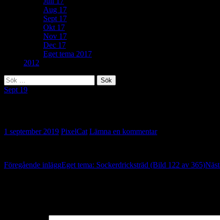
Juli 17
Aug 17
Sept 17
Okt 17
Nov 17
Dec 17
Eget tema 2017
2012
Sök
efter:
Sept 19
300. Tillsammans är vi starkare (Bild 123 
1 september 2019
PixelCat
Lämna en kommentar
Inläggsnavigering
Föregående inlägg
Eget tema: Sockerdricksträd (Bild 122 av 365)
Näst
Lämna ett svar
Din e-postadress kommer inte publiceras.
Obligatoriska fält är märkta