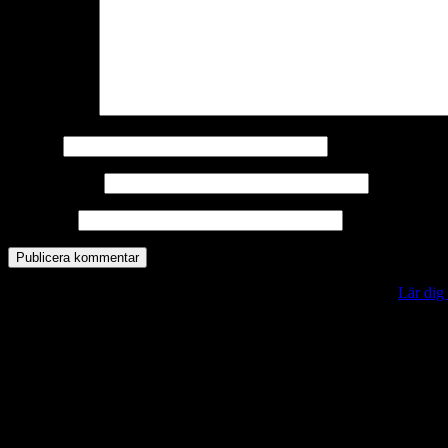
Kommentar
*
Namn
*
E-postadress
*
Webbplats
Denna webbplats använder Akismet för att minska skräppost.
Lär dig
Vill du veta mer?
Deltagit och gått i mål: