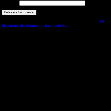
Webbplats
Denna webbplats använder Akismet för att minska skräppost.
Lär
dig om hur din kommentarsdata bearbetas
.
Vill du veta mer?
Deltagit och gått i mål: