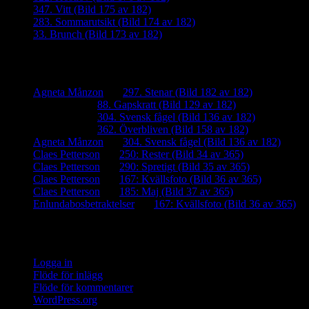
347. Vitt (Bild 175 av 182)
283. Sommarutsikt (Bild 174 av 182)
33. Brunch (Bild 173 av 182)
Senaste kommentarer
Agneta Månzon
om
297. Stenar (Bild 182 av 182)
iamalmros
om
88. Gapskratt (Bild 129 av 182)
iamalmros
om
304. Svensk fågel (Bild 136 av 182)
iamalmros
om
362. Överbliven (Bild 158 av 182)
Agneta Månzon
om
304. Svensk fågel (Bild 136 av 182)
Claes Petterson
om
250: Rester (Bild 34 av 365)
Claes Petterson
om
290: Spretigt (Bild 35 av 365)
Claes Petterson
om
167: Kvällsfoto (Bild 36 av 365)
Claes Petterson
om
185: Maj (Bild 37 av 365)
Enlundabosbetraktelser
om
167: Kvällsfoto (Bild 36 av 365)
Meta
Logga in
Flöde för inlägg
Flöde för kommentarer
WordPress.org