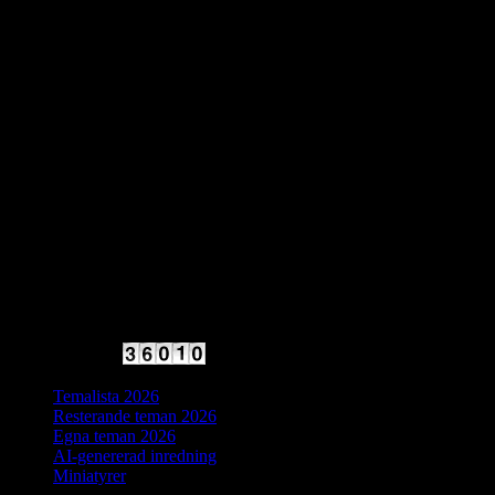
2025 Halvfart
Antal besökare:
Temalista 2026
Resterande teman 2026
Egna teman 2026
AI-genererad inredning
Miniatyrer