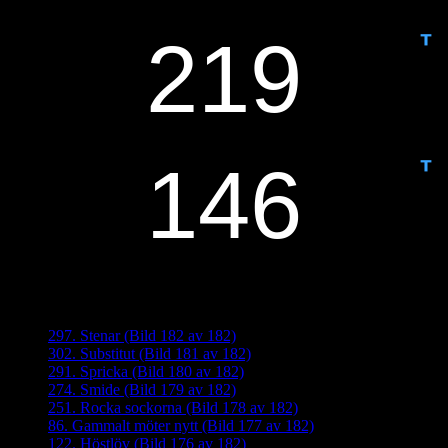
IDAG ÄR DET DAG NUMMER
ANTAL DAGAR KVAR:
Senaste inläggen
297. Stenar (Bild 182 av 182)
302. Substitut (Bild 181 av 182)
291. Spricka (Bild 180 av 182)
274. Smide (Bild 179 av 182)
251. Rocka sockorna (Bild 178 av 182)
86. Gammalt möter nytt (Bild 177 av 182)
122. Höstlöv (Bild 176 av 182)