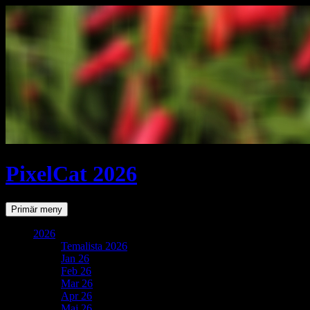
PixelCat 2026
Sök
Gå
Primär meny
till
innehåll
2026
Temalista 2026
Jan 26
Feb 26
Mar 26
Apr 26
Maj 26