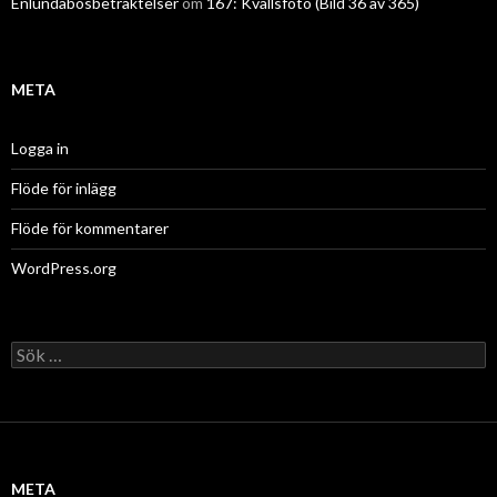
Enlundabosbetraktelser
om
167: Kvällsfoto (Bild 36 av 365)
META
Logga in
Flöde för inlägg
Flöde för kommentarer
WordPress.org
Sök
efter:
META