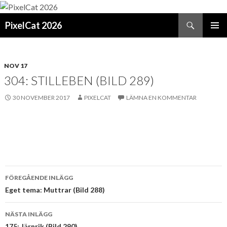
Sök
PixelCat 2026
GÅ
PRIMÄR
TILL
MENY
INNEHÅLL
NOV 17
304: STILLEBEN (BILD 289)
30 NOVEMBER 2017
PIXELCAT
LÄMNA EN KOMMENTAR
Inläggsnavigering
FÖREGÅENDE INLÄGG
Eget tema: Muttrar (Bild 288)
NÄSTA INLÄGG
175: Järnrik (Bild 290)