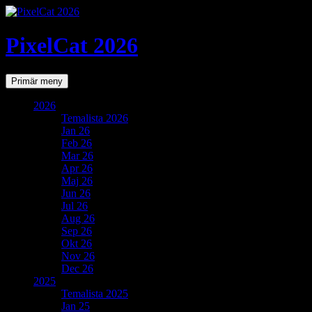
PixelCat 2026
Sök
Gå
Primär meny
till
innehåll
2026
Temalista 2026
Jan 26
Feb 26
Mar 26
Apr 26
Maj 26
Jun 26
Jul 26
Aug 26
Sep 26
Okt 26
Nov 26
Dec 26
2025
Temalista 2025
Jan 25