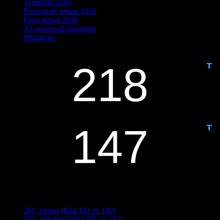
Temalista 2026
Resterande teman 2026
Egna teman 2026
AI-genererad inredning
Miniatyrer
IDAG ÄR DET DAG NUMMER
ANTAL DAGAR KVAR:
Senaste inläggen
297. Stenar (Bild 182 av 182)
302. Substitut (Bild 181 av 182)