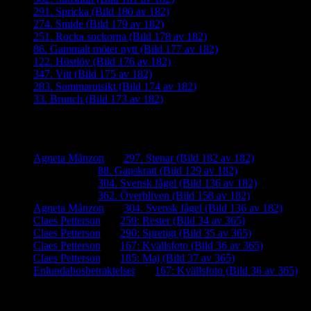
291. Spricka (Bild 180 av 182)
274. Smide (Bild 179 av 182)
251. Rocka sockorna (Bild 178 av 182)
86. Gammalt möter nytt (Bild 177 av 182)
122. Höstlöv (Bild 176 av 182)
347. Vitt (Bild 175 av 182)
283. Sommarutsikt (Bild 174 av 182)
33. Brunch (Bild 173 av 182)
Senaste kommentarer
Agneta Månzon
om
297. Stenar (Bild 182 av 182)
iamalmros
om
88. Gapskratt (Bild 129 av 182)
iamalmros
om
304. Svensk fågel (Bild 136 av 182)
iamalmros
om
362. Överbliven (Bild 158 av 182)
Agneta Månzon
om
304. Svensk fågel (Bild 136 av 182)
Claes Petterson
om
250: Rester (Bild 34 av 365)
Claes Petterson
om
290: Spretigt (Bild 35 av 365)
Claes Petterson
om
167: Kvällsfoto (Bild 36 av 365)
Claes Petterson
om
185: Maj (Bild 37 av 365)
Enlundabosbetraktelser
om
167: Kvällsfoto (Bild 36 av 365)
Meta