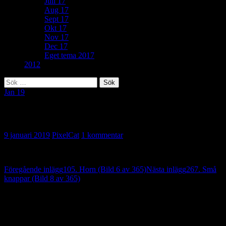
Juli 17
Aug 17
Sept 17
Okt 17
Nov 17
Dec 17
Eget tema 2017
2012
Sök
efter:
Jan 19
304. Trassligt (Bild 7 av 365)
9 januari 2019
PixelCat
1 kommentar
Inläggsnavigering
Föregående inlägg
105. Horn (Bild 6 av 365)
Nästa inlägg
267. Små
knappar (Bild 8 av 365)
En reaktion på “304. Trassligt (Bild 7 av
365)”