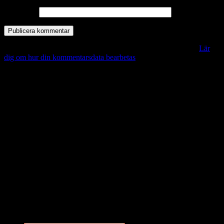
Webbplats
Denna webbplats använder Akismet för att minska skräppost.
Lär
dig om hur din kommentarsdata bearbetas
.
Vill du veta mer?
Deltagit och gått i mål: