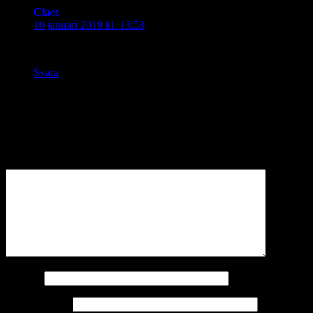
Claes
skriver:
10 januari 2019 kl. 13:58
Klockrent. Härligt trassel av olika färger.
Svara
Lämna ett svar
Din e-postadress kommer inte publiceras.
Obligatoriska fält är
märkta
*
Kommentar
*
Namn
*
E-postadress
*