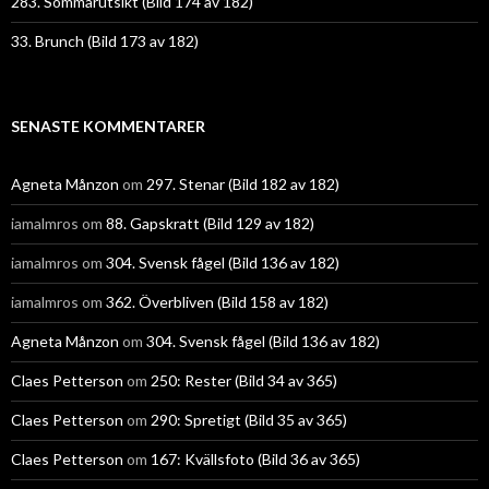
283. Sommarutsikt (Bild 174 av 182)
33. Brunch (Bild 173 av 182)
SENASTE KOMMENTARER
Agneta Månzon
om
297. Stenar (Bild 182 av 182)
iamalmros
om
88. Gapskratt (Bild 129 av 182)
iamalmros
om
304. Svensk fågel (Bild 136 av 182)
iamalmros
om
362. Överbliven (Bild 158 av 182)
Agneta Månzon
om
304. Svensk fågel (Bild 136 av 182)
Claes Petterson
om
250: Rester (Bild 34 av 365)
Claes Petterson
om
290: Spretigt (Bild 35 av 365)
Claes Petterson
om
167: Kvällsfoto (Bild 36 av 365)