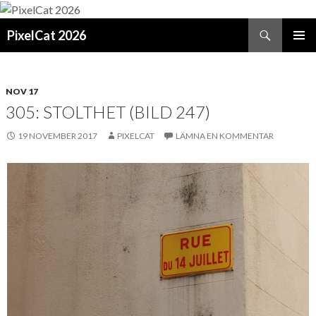
Sök
PixelCat 2026
GÅ
PRIMÄR
TILL
MENY
INNEHÅLL
NOV 17
305: STOLTHET (BILD 247)
19 NOVEMBER 2017
PIXELCAT
LÄMNA EN KOMMENTAR