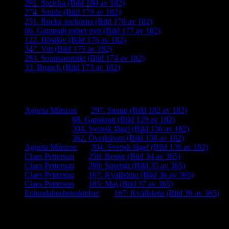
291. Spricka (Bild 180 av 182)
274. Smide (Bild 179 av 182)
251. Rocka sockorna (Bild 178 av 182)
86. Gammalt möter nytt (Bild 177 av 182)
122. Höstlöv (Bild 176 av 182)
347. Vitt (Bild 175 av 182)
283. Sommarutsikt (Bild 174 av 182)
33. Brunch (Bild 173 av 182)
Senaste kommentarer
Agneta Månzon
om
297. Stenar (Bild 182 av 182)
iamalmros
om
88. Gapskratt (Bild 129 av 182)
iamalmros
om
304. Svensk fågel (Bild 136 av 182)
iamalmros
om
362. Överbliven (Bild 158 av 182)
Agneta Månzon
om
304. Svensk fågel (Bild 136 av 182)
Claes Petterson
om
250: Rester (Bild 34 av 365)
Claes Petterson
om
290: Spretigt (Bild 35 av 365)
Claes Petterson
om
167: Kvällsfoto (Bild 36 av 365)
Claes Petterson
om
185: Maj (Bild 37 av 365)
Enlundabosbetraktelser
om
167: Kvällsfoto (Bild 36 av 365)
Meta