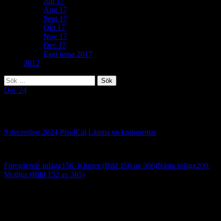
Juli 17
Aug 17
Sept 17
Okt 17
Nov 17
Dec 17
Eget tema 2017
2012
Sök
efter:
Dec 24
305. Taggig (Bild 151 av 366)
9 december 2024
PixelCat
Lämna en kommentar
Inläggsnavigering
Föregående inlägg
156. Kluster (Bild 150 av 366)
Nästa inlägg
200.
Motljus (Bild 152 av 365)
Lämna ett svar
Din e-postadress kommer inte publiceras.
Obligatoriska fält är