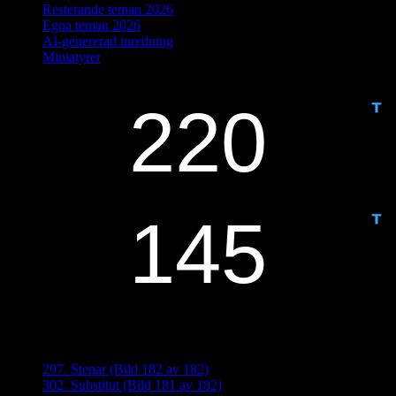
Resterande teman 2026
Egna teman 2026
AI-genererad inredning
Miniatyrer
IDAG ÄR DET DAG NUMMER
ANTAL DAGAR KVAR:
Senaste inläggen
297. Stenar (Bild 182 av 182)
302. Substitut (Bild 181 av 182)