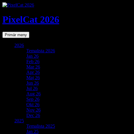
PixelCat 2026
Sök
Gå
Primär meny
till
innehåll
2026
Temalista 2026
Jan 26
Feb 26
Mar 26
Apr 26
Maj 26
Jun 26
Jul 26
Aug 26
Sep 26
Okt 26
Nov 26
Dec 26
2025
Temalista 2025
Jan 25