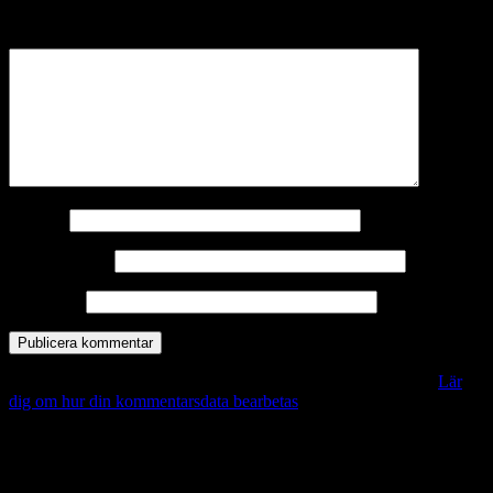
märkta
*
Kommentar
*
Namn
*
E-postadress
*
Webbplats
Denna webbplats använder Akismet för att minska skräppost.
Lär
dig om hur din kommentarsdata bearbetas
.
Vill du veta mer?