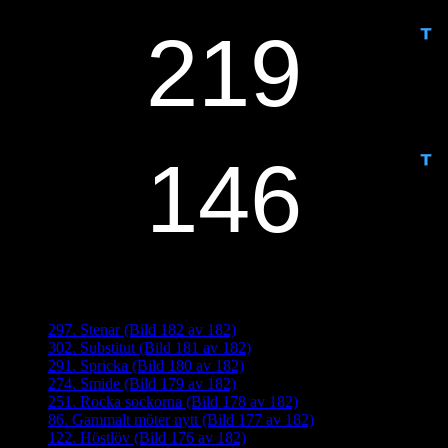
IDAG ÄR DET DAG NUMMER
ANTAL DAGAR KVAR:
Senaste inläggen
297. Stenar (Bild 182 av 182)
302. Substitut (Bild 181 av 182)
291. Spricka (Bild 180 av 182)
274. Smide (Bild 179 av 182)
251. Rocka sockorna (Bild 178 av 182)
86. Gammalt möter nytt (Bild 177 av 182)
122. Höstlöv (Bild 176 av 182)