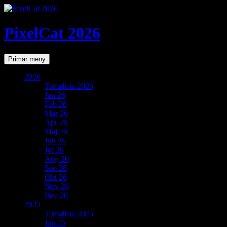
PixelCat 2026
Sök
Gå
Primär meny
till
innehåll
2026
Temalista 2026
Jan 26
Feb 26
Mar 26
Apr 26
Maj 26
Jun 26
Jul 26
Aug 26
Sep 26
Okt 26
Nov 26
Dec 26
2025
Temalista 2025
Jan 25