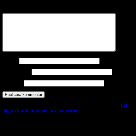
märkta
*
Kommentar
*
Namn
*
E-postadress
*
Webbplats
Denna webbplats använder Akismet för att minska skräppost.
Lär
dig om hur din kommentarsdata bearbetas
.
Vill du veta mer?