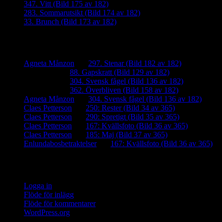
347. Vitt (Bild 175 av 182)
283. Sommarutsikt (Bild 174 av 182)
33. Brunch (Bild 173 av 182)
Senaste kommentarer
Agneta Månzon
om
297. Stenar (Bild 182 av 182)
iamalmros
om
88. Gapskratt (Bild 129 av 182)
iamalmros
om
304. Svensk fågel (Bild 136 av 182)
iamalmros
om
362. Överbliven (Bild 158 av 182)
Agneta Månzon
om
304. Svensk fågel (Bild 136 av 182)
Claes Petterson
om
250: Rester (Bild 34 av 365)
Claes Petterson
om
290: Spretigt (Bild 35 av 365)
Claes Petterson
om
167: Kvällsfoto (Bild 36 av 365)
Claes Petterson
om
185: Maj (Bild 37 av 365)
Enlundabosbetraktelser
om
167: Kvällsfoto (Bild 36 av 365)
Meta
Logga in
Flöde för inlägg
Flöde för kommentarer
WordPress.org