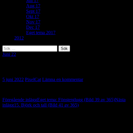
Juli 17
Aug 17
Sept 17
Okt 17
Nov 17
Dec 17
Eget tema 2017
2012
Sök
efter:
Juni 22
307. Textur (Bild 40 av 365)
5 juni 2022
PixelCat
Lämna en kommentar
Inläggsnavigering
Föregående inlägg
Eget tema: Fönsterglugg (Bild 39 av 365)
Nästa
inlägg
15. Björk och tall (Bild 41 av 365)
Lämna ett svar
Din e-postadress kommer inte publiceras.
Obligatoriska fält är