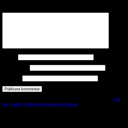
märkta
*
Kommentar
*
Namn
*
E-postadress
*
Webbplats
Denna webbplats använder Akismet för att minska skräppost.
Lär
dig om hur din kommentarsdata bearbetas
.
Vill du veta mer?