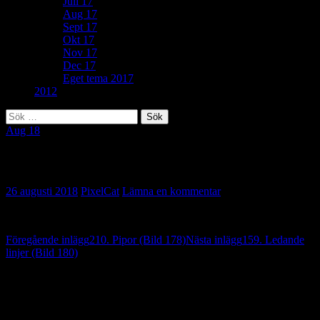
Juli 17
Aug 17
Sept 17
Okt 17
Nov 17
Dec 17
Eget tema 2017
2012
Sök
efter:
Aug 18
310. Trekant (Bild 179)
26 augusti 2018
PixelCat
Lämna en kommentar
Inläggsnavigering
Föregående inlägg
210. Pipor (Bild 178)
Nästa inlägg
159. Ledande
linjer (Bild 180)
Lämna ett svar
Din e-postadress kommer inte publiceras.
Obligatoriska fält är