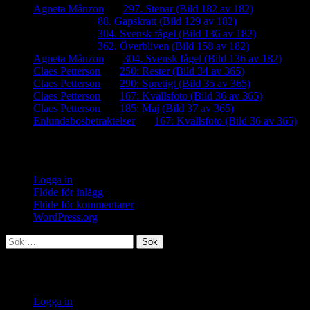
Agneta Månzon
om
297. Stenar (Bild 182 av 182)
iamalmros
om
88. Gapskratt (Bild 129 av 182)
iamalmros
om
304. Svensk fågel (Bild 136 av 182)
iamalmros
om
362. Överbliven (Bild 158 av 182)
Agneta Månzon
om
304. Svensk fågel (Bild 136 av 182)
Claes Petterson
om
250: Rester (Bild 34 av 365)
Claes Petterson
om
290: Spretigt (Bild 35 av 365)
Claes Petterson
om
167: Kvällsfoto (Bild 36 av 365)
Claes Petterson
om
185: Maj (Bild 37 av 365)
Enlundabosbetraktelser
om
167: Kvällsfoto (Bild 36 av 365)
Meta
Logga in
Flöde för inlägg
Flöde för kommentarer
WordPress.org
Sök
efter:
Meta
Logga in