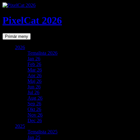
PixelCat 2026
Sök
Gå
Primär meny
till
innehåll
2026
Temalista 2026
Jan 26
Feb 26
Mar 26
Apr 26
Maj 26
Jun 26
Jul 26
Aug 26
Sep 26
Okt 26
Nov 26
Dec 26
2025
Temalista 2025
Jan 25