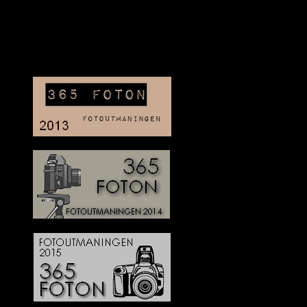
Deltagit och gått i mål: