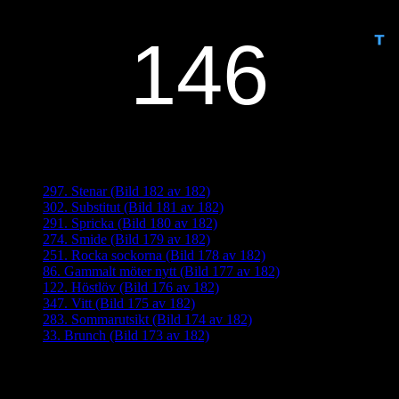
ANTAL DAGAR KVAR:
Senaste inläggen
297. Stenar (Bild 182 av 182)
302. Substitut (Bild 181 av 182)
291. Spricka (Bild 180 av 182)
274. Smide (Bild 179 av 182)
251. Rocka sockorna (Bild 178 av 182)
86. Gammalt möter nytt (Bild 177 av 182)
122. Höstlöv (Bild 176 av 182)
347. Vitt (Bild 175 av 182)
283. Sommarutsikt (Bild 174 av 182)
33. Brunch (Bild 173 av 182)
Senaste kommentarer