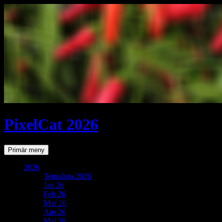
PixelCat 2026
Sök
Gå
Primär meny
till
innehåll
2026
Temalista 2026
Jan 26
Feb 26
Mar 26
Apr 26
Maj 26