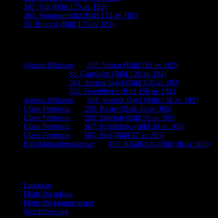
347. Vitt (Bild 175 av 182)
283. Sommarutsikt (Bild 174 av 182)
33. Brunch (Bild 173 av 182)
Senaste kommentarer
Agneta Månzon
om
297. Stenar (Bild 182 av 182)
iamalmros
om
88. Gapskratt (Bild 129 av 182)
iamalmros
om
304. Svensk fågel (Bild 136 av 182)
iamalmros
om
362. Överbliven (Bild 158 av 182)
Agneta Månzon
om
304. Svensk fågel (Bild 136 av 182)
Claes Petterson
om
250: Rester (Bild 34 av 365)
Claes Petterson
om
290: Spretigt (Bild 35 av 365)
Claes Petterson
om
167: Kvällsfoto (Bild 36 av 365)
Claes Petterson
om
185: Maj (Bild 37 av 365)
Enlundabosbetraktelser
om
167: Kvällsfoto (Bild 36 av 365)
Meta
Logga in
Flöde för inlägg
Flöde för kommentarer
WordPress.org