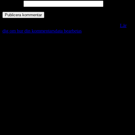
Webbplats
Denna webbplats använder Akismet för att minska skräppost.
Lär
dig om hur din kommentarsdata bearbetas
.
Vill du veta mer?
Deltagit och gått i mål: