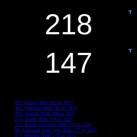
IDAG ÄR DET DAG NUMMER
ANTAL DAGAR KVAR:
Senaste inläggen
297. Stenar (Bild 182 av 182)
302. Substitut (Bild 181 av 182)
291. Spricka (Bild 180 av 182)
274. Smide (Bild 179 av 182)
251. Rocka sockorna (Bild 178 av 182)
86. Gammalt möter nytt (Bild 177 av 182)
122. Höstlöv (Bild 176 av 182)