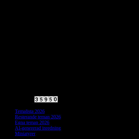
2025 Halvfart
Antal besökare:
Temalista 2026
Resterande teman 2026
Egna teman 2026
AI-genererad inredning
Miniatyrer