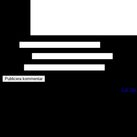
Kommentar
*
Namn
*
E-postadress
*
Webbplats
Denna webbplats använder Akismet för att minska skräppost.
Lär dig
Vill du veta mer?
Deltagit och gått i mål: