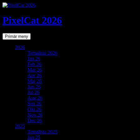
PixelCat 2026
Sök
Gå
Primär meny
till
innehåll
2026
Temalista 2026
Jan 26
Feb 26
Mar 26
Apr 26
Maj 26
Jun 26
Jul 26
Aug 26
Sep 26
Okt 26
Nov 26
Dec 26
2025
Temalista 2025
Jan 25