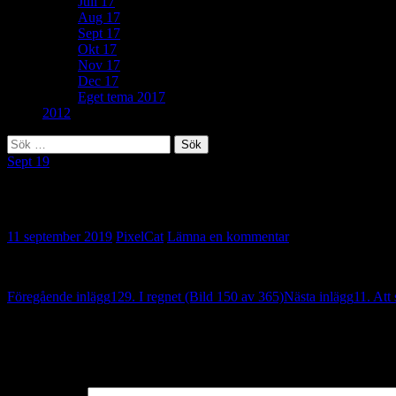
Juli 17
Aug 17
Sept 17
Okt 17
Nov 17
Dec 17
Eget tema 2017
2012
Sök
efter:
Sept 19
336. Vas (Bild 151 av 365)
11 september 2019
PixelCat
Lämna en kommentar
Inläggsnavigering
Föregående inlägg
129. I regnet (Bild 150 av 365)
Nästa inlägg
11. Att
Lämna ett svar
Din e-postadress kommer inte publiceras.
Obligatoriska fält är märkta