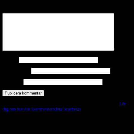
märkta
*
Kommentar
*
Namn
*
E-postadress
*
Webbplats
Denna webbplats använder Akismet för att minska skräppost.
Lär
dig om hur din kommentarsdata bearbetas
.
Vill du veta mer?