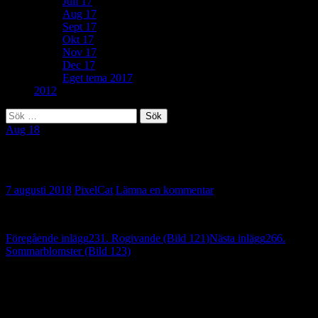
Juli 17
Aug 17
Sept 17
Okt 17
Nov 17
Dec 17
Eget tema 2017
2012
Sök
efter:
Aug 18
336. Vippa (Bild 122)
7 augusti 2018
PixelCat
Lämna en kommentar
Inläggsnavigering
Föregående inlägg
231. Rogivande (Bild 121)
Nästa inlägg
266.
Sommarblomster (Bild 123)
Lämna ett svar
Din e-postadress kommer inte publiceras.
Obligatoriska fält är