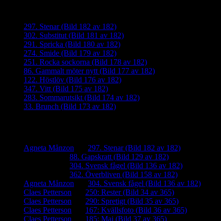
Senaste inläggen
297. Stenar (Bild 182 av 182)
302. Substitut (Bild 181 av 182)
291. Spricka (Bild 180 av 182)
274. Smide (Bild 179 av 182)
251. Rocka sockorna (Bild 178 av 182)
86. Gammalt möter nytt (Bild 177 av 182)
122. Höstlöv (Bild 176 av 182)
347. Vitt (Bild 175 av 182)
283. Sommarutsikt (Bild 174 av 182)
33. Brunch (Bild 173 av 182)
Senaste kommentarer
Agneta Månzon
om
297. Stenar (Bild 182 av 182)
iamalmros
om
88. Gapskratt (Bild 129 av 182)
iamalmros
om
304. Svensk fågel (Bild 136 av 182)
iamalmros
om
362. Överbliven (Bild 158 av 182)
Agneta Månzon
om
304. Svensk fågel (Bild 136 av 182)
Claes Petterson
om
250: Rester (Bild 34 av 365)
Claes Petterson
om
290: Spretigt (Bild 35 av 365)
Claes Petterson
om
167: Kvällsfoto (Bild 36 av 365)
Claes Petterson
om
185: Maj (Bild 37 av 365)