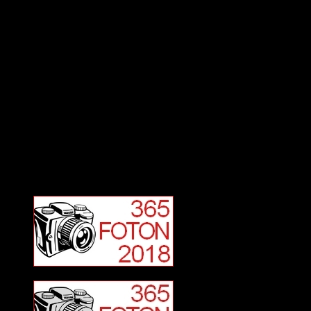
Deltagit och gått i mål: