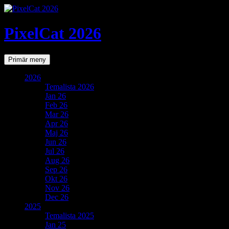
PixelCat 2026
Sök
Gå
Primär meny
till
innehåll
2026
Temalista 2026
Jan 26
Feb 26
Mar 26
Apr 26
Maj 26
Jun 26
Jul 26
Aug 26
Sep 26
Okt 26
Nov 26
Dec 26
2025
Temalista 2025
Jan 25