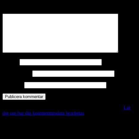
märkta
*
Kommentar
*
Namn
*
E-postadress
*
Webbplats
Denna webbplats använder Akismet för att minska skräppost.
Lär
dig om hur din kommentarsdata bearbetas
.
Vill du veta mer?