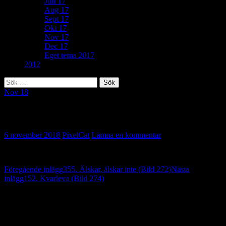
Juli 17
Aug 17
Sept 17
Okt 17
Nov 17
Dec 17
Eget tema 2017
2012
Sök
efter:
Nov 18
338. Vy (Bild 273)
6 november 2018
PixelCat
Lämna en kommentar
Inläggsnavigering
Föregående inlägg
355. Älskar, älskar inte (Bild 272)
Nästa
inlägg
152. Kvarleva (Bild 274)
Lämna ett svar
Din e-postadress kommer inte publiceras.
Obligatoriska fält är