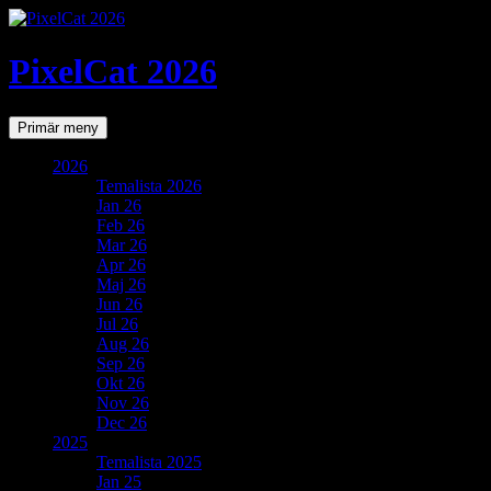
PixelCat 2026
Sök
Gå
Primär meny
till
innehåll
2026
Temalista 2026
Jan 26
Feb 26
Mar 26
Apr 26
Maj 26
Jun 26
Jul 26
Aug 26
Sep 26
Okt 26
Nov 26
Dec 26
2025
Temalista 2025
Jan 25