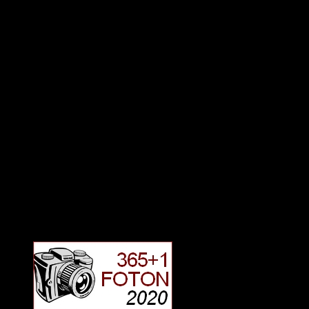
Deltagit och gått i mål: