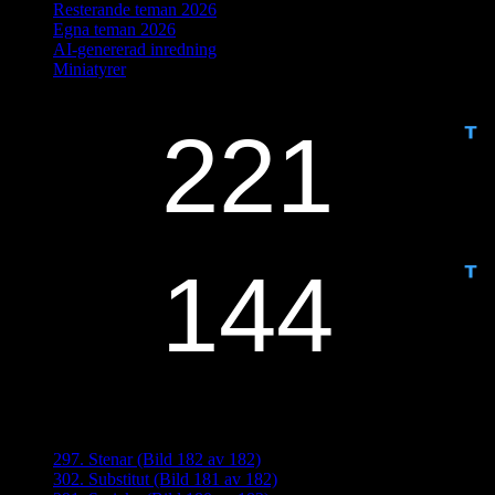
Resterande teman 2026
Egna teman 2026
AI-genererad inredning
Miniatyrer
IDAG ÄR DET DAG NUMMER
ANTAL DAGAR KVAR:
Senaste inläggen
297. Stenar (Bild 182 av 182)
302. Substitut (Bild 181 av 182)