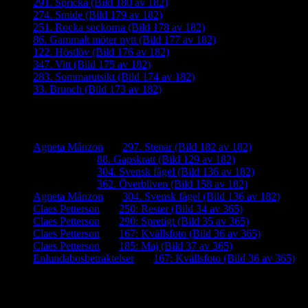
291. Spricka (Bild 180 av 182)
274. Smide (Bild 179 av 182)
251. Rocka sockorna (Bild 178 av 182)
86. Gammalt möter nytt (Bild 177 av 182)
122. Höstlöv (Bild 176 av 182)
347. Vitt (Bild 175 av 182)
283. Sommarutsikt (Bild 174 av 182)
33. Brunch (Bild 173 av 182)
Senaste kommentarer
Agneta Månzon
om
297. Stenar (Bild 182 av 182)
iamalmros
om
88. Gapskratt (Bild 129 av 182)
iamalmros
om
304. Svensk fågel (Bild 136 av 182)
iamalmros
om
362. Överbliven (Bild 158 av 182)
Agneta Månzon
om
304. Svensk fågel (Bild 136 av 182)
Claes Petterson
om
250: Rester (Bild 34 av 365)
Claes Petterson
om
290: Spretigt (Bild 35 av 365)
Claes Petterson
om
167: Kvällsfoto (Bild 36 av 365)
Claes Petterson
om
185: Maj (Bild 37 av 365)
Enlundabosbetraktelser
om
167: Kvällsfoto (Bild 36 av 365)
Meta