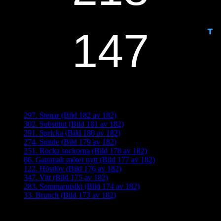
ANTAL DAGAR KVAR:
Senaste inläggen
297. Stenar (Bild 182 av 182)
302. Substitut (Bild 181 av 182)
291. Spricka (Bild 180 av 182)
274. Smide (Bild 179 av 182)
251. Rocka sockorna (Bild 178 av 182)
86. Gammalt möter nytt (Bild 177 av 182)
122. Höstlöv (Bild 176 av 182)
347. Vitt (Bild 175 av 182)
283. Sommarutsikt (Bild 174 av 182)
33. Brunch (Bild 173 av 182)
Senaste kommentarer