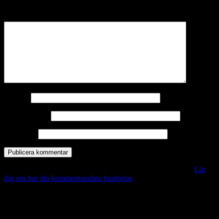
märkta
*
Kommentar
*
Namn
*
E-postadress
*
Webbplats
Denna webbplats använder Akismet för att minska skräppost.
Lär
dig om hur din kommentarsdata bearbetas
.
Vill du veta mer?