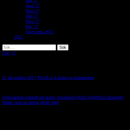
Juli 17
Aug 17
Sept 17
Okt 17
Nov 17
Dec 17
Eget tema 2017
2012
Sök
efter:
Dec 17
34: Bra att veta (Bild 345)
21 december 2017
PixelCat
Lämna en kommentar
Inläggsnavigering
Föregående inlägg
Eget tema: Enahanda (Bild 344)
Nästa inlägg
40:
Bättre sent än aldrig (Bild 346)
Lämna ett svar
Din e-postadress kommer inte publiceras.
Obligatoriska fält är