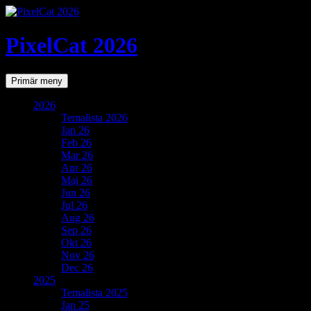
PixelCat 2026
Sök
Gå
Primär meny
till
innehåll
2026
Temalista 2026
Jan 26
Feb 26
Mar 26
Apr 26
Maj 26
Jun 26
Jul 26
Aug 26
Sep 26
Okt 26
Nov 26
Dec 26
2025
Temalista 2025
Jan 25