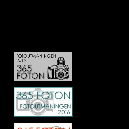
Deltagit och gått i mål: