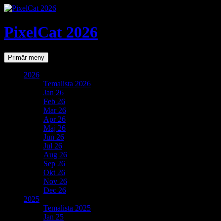
PixelCat 2026
Sök
Gå
Primär meny
till
innehåll
2026
Temalista 2026
Jan 26
Feb 26
Mar 26
Apr 26
Maj 26
Jun 26
Jul 26
Aug 26
Sep 26
Okt 26
Nov 26
Dec 26
2025
Temalista 2025
Jan 25