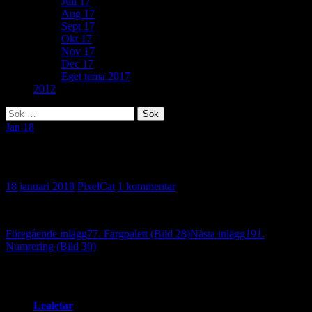
Juli 17
Aug 17
Sept 17
Okt 17
Nov 17
Dec 17
Eget tema 2017
2012
Sök
efter:
Jan 18
340. Våg (Bild 29)
18 januari 2018
PixelCat
1 kommentar
Inläggsnavigering
Föregående inlägg
77. Färgpalett (Bild 28)
Nästa inlägg
191.
Numrering (Bild 30)
En reaktion på “340. Våg (Bild 29)”
Lealetar
skriver: