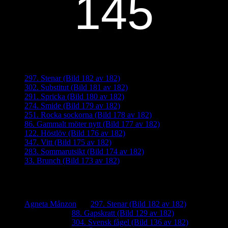
Senaste inläggen
297. Stenar (Bild 182 av 182)
302. Substitut (Bild 181 av 182)
291. Spricka (Bild 180 av 182)
274. Smide (Bild 179 av 182)
251. Rocka sockorna (Bild 178 av 182)
86. Gammalt möter nytt (Bild 177 av 182)
122. Höstlöv (Bild 176 av 182)
347. Vitt (Bild 175 av 182)
283. Sommarutsikt (Bild 174 av 182)
33. Brunch (Bild 173 av 182)
Senaste kommentarer
Agneta Månzon
om
297. Stenar (Bild 182 av 182)
iamalmros
om
88. Gapskratt (Bild 129 av 182)
iamalmros
om
304. Svensk fågel (Bild 136 av 182)