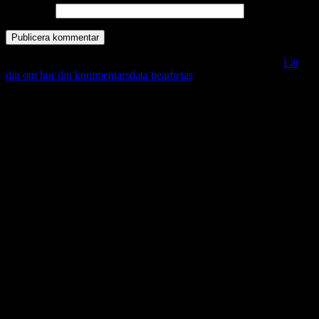
Webbplats
Denna webbplats använder Akismet för att minska skräppost.
Lär
dig om hur din kommentarsdata bearbetas
.
Vill du veta mer?
Deltagit och gått i mål: