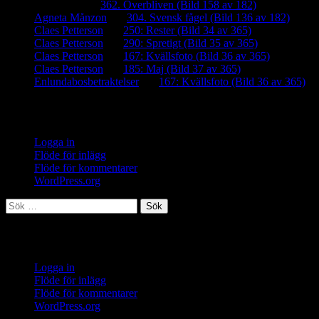
iamalmros
om
362. Överbliven (Bild 158 av 182)
Agneta Månzon
om
304. Svensk fågel (Bild 136 av 182)
Claes Petterson
om
250: Rester (Bild 34 av 365)
Claes Petterson
om
290: Spretigt (Bild 35 av 365)
Claes Petterson
om
167: Kvällsfoto (Bild 36 av 365)
Claes Petterson
om
185: Maj (Bild 37 av 365)
Enlundabosbetraktelser
om
167: Kvällsfoto (Bild 36 av 365)
Meta
Logga in
Flöde för inlägg
Flöde för kommentarer
WordPress.org
Sök
efter:
Meta
Logga in
Flöde för inlägg
Flöde för kommentarer
WordPress.org