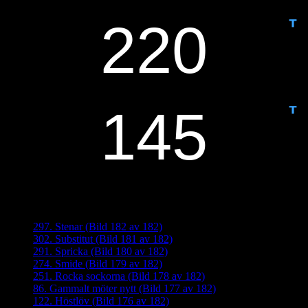
IDAG ÄR DET DAG NUMMER
ANTAL DAGAR KVAR:
Senaste inläggen
297. Stenar (Bild 182 av 182)
302. Substitut (Bild 181 av 182)
291. Spricka (Bild 180 av 182)
274. Smide (Bild 179 av 182)
251. Rocka sockorna (Bild 178 av 182)
86. Gammalt möter nytt (Bild 177 av 182)
122. Höstlöv (Bild 176 av 182)