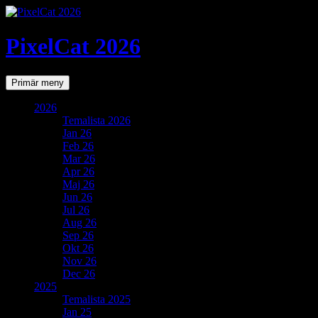
PixelCat 2026
Sök
Gå
Primär meny
till
innehåll
2026
Temalista 2026
Jan 26
Feb 26
Mar 26
Apr 26
Maj 26
Jun 26
Jul 26
Aug 26
Sep 26
Okt 26
Nov 26
Dec 26
2025
Temalista 2025
Jan 25