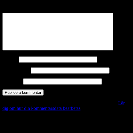
märkta
*
Kommentar
*
Namn
*
E-postadress
*
Webbplats
Denna webbplats använder Akismet för att minska skräppost.
Lär
dig om hur din kommentarsdata bearbetas
.
Vill du veta mer?