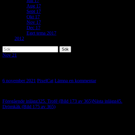
Juli 17
Aug 17
Sept 17
Okt 17
Nov 17
Dec 17
Eget tema 2017
2012
Sök
efter:
Nov 21
344. Varningsskylt (Bild 174 av 365)
6 november 2021
PixelCat
Lämna en kommentar
Inläggsnavigering
Föregående inlägg
325. Trofé (Bild 173 av 365)
Nästa inlägg
45.
Drömkåk (Bild 175 av 365)
Lämna ett svar
Din e-postadress kommer inte publiceras.
Obligatoriska fält är