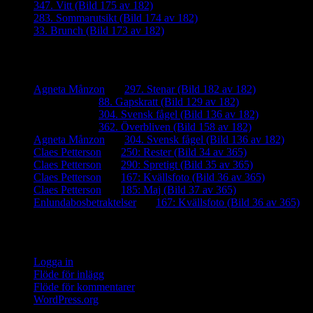
347. Vitt (Bild 175 av 182)
283. Sommarutsikt (Bild 174 av 182)
33. Brunch (Bild 173 av 182)
Senaste kommentarer
Agneta Månzon
om
297. Stenar (Bild 182 av 182)
iamalmros
om
88. Gapskratt (Bild 129 av 182)
iamalmros
om
304. Svensk fågel (Bild 136 av 182)
iamalmros
om
362. Överbliven (Bild 158 av 182)
Agneta Månzon
om
304. Svensk fågel (Bild 136 av 182)
Claes Petterson
om
250: Rester (Bild 34 av 365)
Claes Petterson
om
290: Spretigt (Bild 35 av 365)
Claes Petterson
om
167: Kvällsfoto (Bild 36 av 365)
Claes Petterson
om
185: Maj (Bild 37 av 365)
Enlundabosbetraktelser
om
167: Kvällsfoto (Bild 36 av 365)
Meta
Logga in
Flöde för inlägg
Flöde för kommentarer
WordPress.org