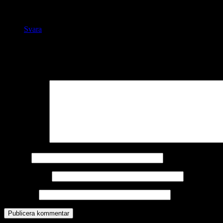
Räkor är ju aldrig fel!
Svara
Lämna ett svar
Din e-postadress kommer inte publiceras.
Obligatoriska fält är märkta
Kommentar
*
Namn
*
E-postadress
*
Webbplats