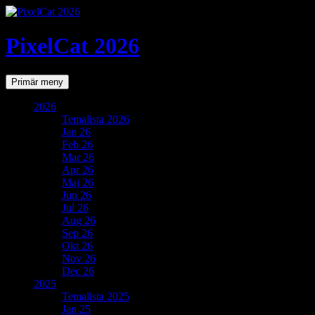
PixelCat 2026
Sök
Gå
Primär meny
till
innehåll
2026
Temalista 2026
Jan 26
Feb 26
Mar 26
Apr 26
Maj 26
Jun 26
Jul 26
Aug 26
Sep 26
Okt 26
Nov 26
Dec 26
2025
Temalista 2025
Jan 25