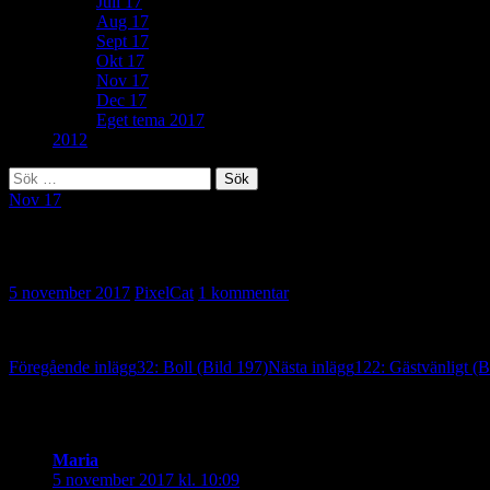
Juli 17
Aug 17
Sept 17
Okt 17
Nov 17
Dec 17
Eget tema 2017
2012
Sök
efter:
Nov 17
352: Wow! (Bild 198)
5 november 2017
PixelCat
1 kommentar
Inläggsnavigering
Föregående inlägg
32: Boll (Bild 197)
Nästa inlägg
122: Gästvänligt (B
En reaktion på “352: Wow! (Bild 198)”
Maria
skriver:
5 november 2017 kl. 10:09