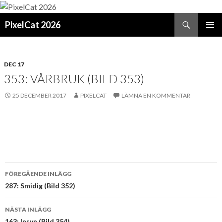
Sök
PixelCat 2026
GÅ
PRIMÄR
TILL
MENY
INNEHÅLL
DEC 17
353: VÅRBRUK (BILD 353)
25 DECEMBER 2017
PIXELCAT
LÄMNA EN KOMMENTAR
Inläggsnavigering
FÖREGÅENDE INLÄGG
287: Smidig (Bild 352)
NÄSTA INLÄGG
163: Insyn (Bild 354)