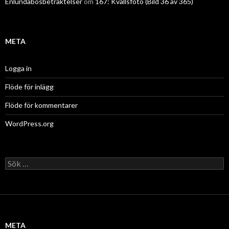
Enlundabosbetraktelser
om
167: Kvällsfoto (Bild 36 av 365)
META
Logga in
Flöde för inlägg
Flöde för kommentarer
WordPress.org
Sök
efter:
META