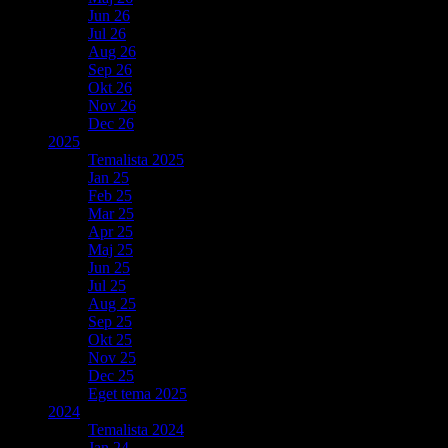
Jun 26
Jul 26
Aug 26
Sep 26
Okt 26
Nov 26
Dec 26
2025
Temalista 2025
Jan 25
Feb 25
Mar 25
Apr 25
Maj 25
Jun 25
Jul 25
Aug 25
Sep 25
Okt 25
Nov 25
Dec 25
Eget tema 2025
2024
Temalista 2024
Jan 24