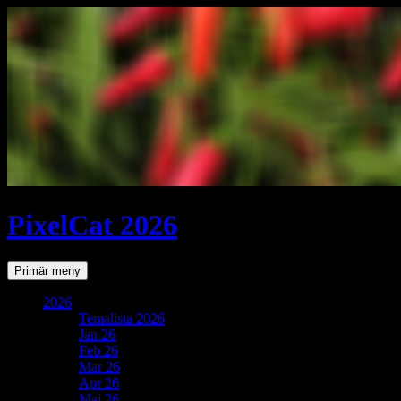
PixelCat 2026
Sök
Gå
Primär meny
till
innehåll
2026
Temalista 2026
Jan 26
Feb 26
Mar 26
Apr 26
Maj 26