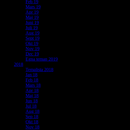
Feb 19
Mars 19
Apr 19
Maj 19
Juni 19
Juli 19
Aug 19
Sept 19
Okt 19
Nov 19
Dec 19
Egna teman 2019
2018
Temalista 2018
Jan 18
Feb 18
Mars 18
Apr 18
Maj 18
Jun 18
Jul 18
Aug 18
Sep 18
Okt 18
Nov 18