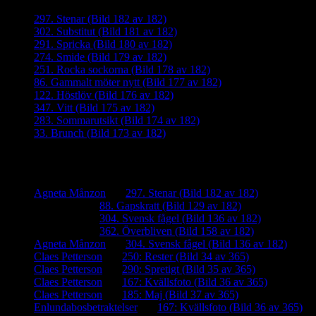
297. Stenar (Bild 182 av 182)
302. Substitut (Bild 181 av 182)
291. Spricka (Bild 180 av 182)
274. Smide (Bild 179 av 182)
251. Rocka sockorna (Bild 178 av 182)
86. Gammalt möter nytt (Bild 177 av 182)
122. Höstlöv (Bild 176 av 182)
347. Vitt (Bild 175 av 182)
283. Sommarutsikt (Bild 174 av 182)
33. Brunch (Bild 173 av 182)
Senaste kommentarer
Agneta Månzon
om
297. Stenar (Bild 182 av 182)
iamalmros
om
88. Gapskratt (Bild 129 av 182)
iamalmros
om
304. Svensk fågel (Bild 136 av 182)
iamalmros
om
362. Överbliven (Bild 158 av 182)
Agneta Månzon
om
304. Svensk fågel (Bild 136 av 182)
Claes Petterson
om
250: Rester (Bild 34 av 365)
Claes Petterson
om
290: Spretigt (Bild 35 av 365)
Claes Petterson
om
167: Kvällsfoto (Bild 36 av 365)
Claes Petterson
om
185: Maj (Bild 37 av 365)
Enlundabosbetraktelser
om
167: Kvällsfoto (Bild 36 av 365)