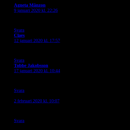
Agneta Månzon
skriver:
9 januari 2020 kl. 22:26
Bra lösning på temat! 🙂
Svara
Claes
skriver:
12 januari 2020 kl. 17:57
Bra tolkning av ett knepigt tema 🙂
Svara
Tobbe Jakobsson
skriver:
17 januari 2020 kl. 10:44
Troligen! Har aldrig sett varumärket tidigare
Svara
Jill
skriver:
2 februari 2020 kl. 10:07
Vilken bra tolkning av temat!
Svara