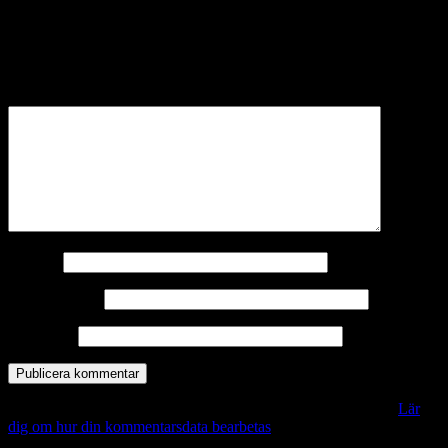
Lämna ett svar
Din e-postadress kommer inte publiceras.
Obligatoriska fält är
märkta
*
Kommentar
*
Namn
*
E-postadress
*
Webbplats
Denna webbplats använder Akismet för att minska skräppost.
Lär
dig om hur din kommentarsdata bearbetas
.