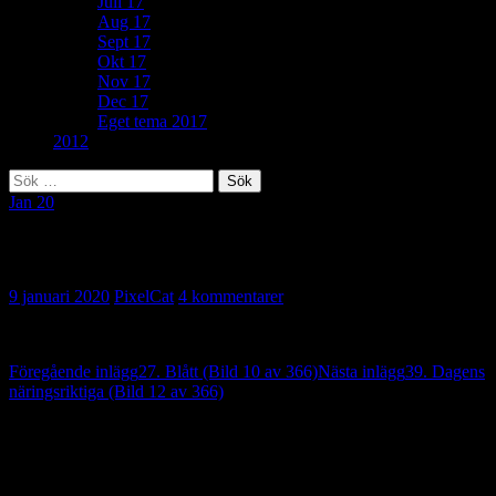
Juli 17
Aug 17
Sept 17
Okt 17
Nov 17
Dec 17
Eget tema 2017
2012
Sök
efter:
Jan 20
4. Andrahandsvärde (Bild 11 av 366)
9 januari 2020
PixelCat
4 kommentarer
Inläggsnavigering
Föregående inlägg
27. Blått (Bild 10 av 366)
Nästa inlägg
39. Dagens
näringsriktiga (Bild 12 av 366)
4 reaktion på “4. Andrahandsvärde (Bild
11 av 366)”