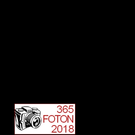
Vill du veta mer?
Deltagit och gått i mål: