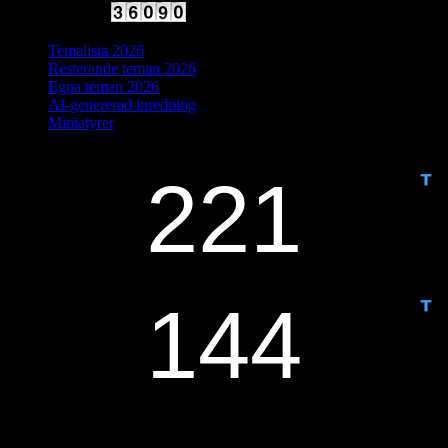
Antal besökare:
Temalista 2026
Resterande teman 2026
Egna teman 2026
AI-genererad inredning
Miniatyrer
IDAG ÄR DET DAG NUMMER
ANTAL DAGAR KVAR:
Senaste inläggen