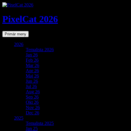
PixelCat 2026
Sök
Gå
Primär meny
till
innehåll
2026
Temalista 2026
Jan 26
Feb 26
Mar 26
Apr 26
Maj 26
Jun 26
Jul 26
Aug 26
Sep 26
Okt 26
Nov 26
Dec 26
2025
Temalista 2025
Jan 25