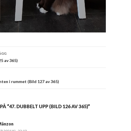
vigering
ÄGG
25 av 365)
nten i rummet (Bild 127 av 365)
Å “47. DUBBELT UPP (BILD 126 AV 365)”
Månzon
 2021 KL. 22:13