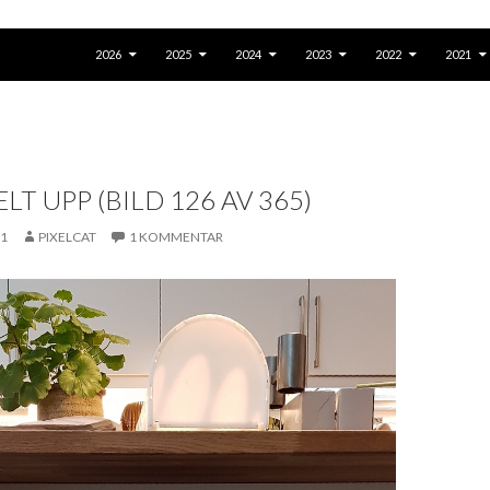
GÅ TILL INNEHÅLL
2026
2025
2024
2023
2022
2021
LT UPP (BILD 126 AV 365)
21
PIXELCAT
1 KOMMENTAR