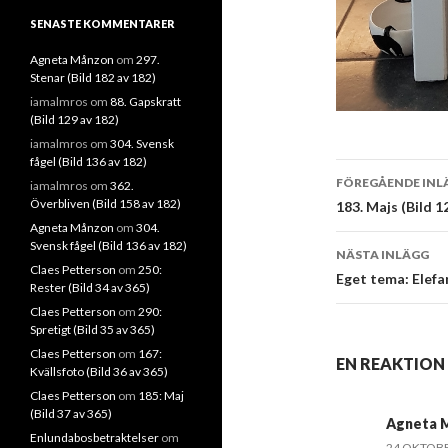
SENASTE KOMMENTARER
Agneta Månzon
om
297.
Stenar (Bild 182 av 182)
iamalmros
om
88. Gapskratt
(Bild 129 av 182)
iamalmros
om
304. Svensk
fågel (Bild 136 av 182)
Inläggsna
FÖREGÅENDE INL
iamalmros
om
362.
Överbliven (Bild 158 av 182)
183. Majs (Bild 1
Agneta Månzon
om
304.
Svensk fågel (Bild 136 av 182)
NÄSTA INLÄGG
Claes Petterson
om
250:
Eget tema: Elefa
Rester (Bild 34 av 365)
Claes Petterson
om
290:
Spretigt (Bild 35 av 365)
Claes Petterson
om
167:
EN REAKTION P
Kvällsfoto (Bild 36 av 365)
Claes Petterson
om
185: Maj
(Bild 37 av 365)
Agneta 
Enlundabosbetraktelser
om
24 OKTOBER