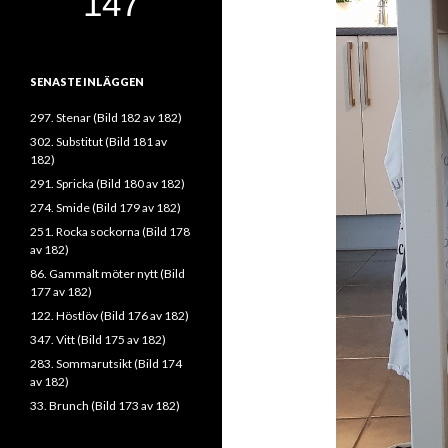
SENASTE INLÄGGEN
297. Stenar (Bild 182 av 182)
302. Substitut (Bild 181 av
182)
291. Spricka (Bild 180 av 182)
274. Smide (Bild 179 av 182)
251. Rocka sockorna (Bild 178
av 182)
86. Gammalt möter nytt (Bild
177 av 182)
122. Höstlöv (Bild 176 av 182)
347. Vitt (Bild 175 av 182)
283. Sommarutsikt (Bild 174
av 182)
33. Brunch (Bild 173 av 182)