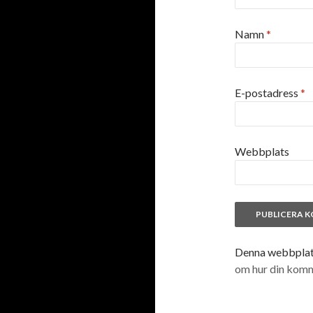
Namn
*
E-postadress
*
Webbplats
Denna webbplats
om hur din kom