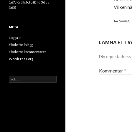
167: Kvällsfoto (Bild 36 av
Vilken hä
365)
SVARA
META
Logga in
LÄMNA ETT S
Flöde för inlägg
Flöde för kommentarer
Din e-postadress 
WordPress.org
Kommentar
*
Sök
efter: