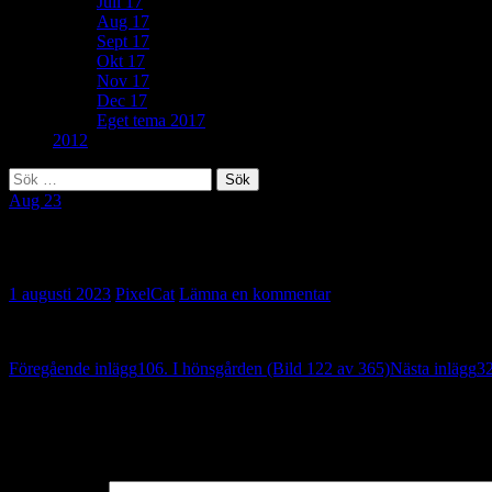
Juli 17
Aug 17
Sept 17
Okt 17
Nov 17
Dec 17
Eget tema 2017
2012
Sök
efter:
Aug 23
49. Ett steg i taget (Bild 123 av 365)
1 augusti 2023
PixelCat
Lämna en kommentar
Inläggsnavigering
Föregående inlägg
106. I hönsgården (Bild 122 av 365)
Nästa inlägg
32
Lämna ett svar
Din e-postadress kommer inte publiceras.
Obligatoriska fält är märkta