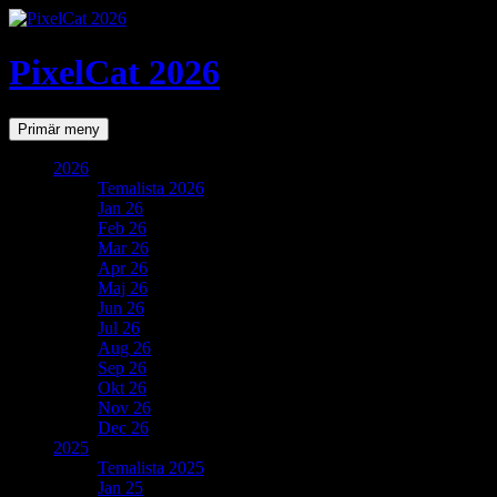
PixelCat 2026
Sök
Gå
Primär meny
till
innehåll
2026
Temalista 2026
Jan 26
Feb 26
Mar 26
Apr 26
Maj 26
Jun 26
Jul 26
Aug 26
Sep 26
Okt 26
Nov 26
Dec 26
2025
Temalista 2025
Jan 25