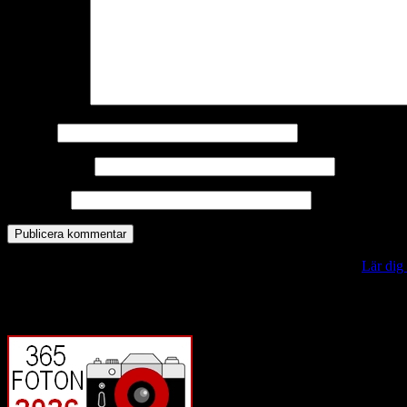
Kommentar
*
Namn
*
E-postadress
*
Webbplats
Denna webbplats använder Akismet för att minska skräppost.
Lär dig
Vill du veta mer?