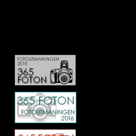
Deltagit och gått i mål: