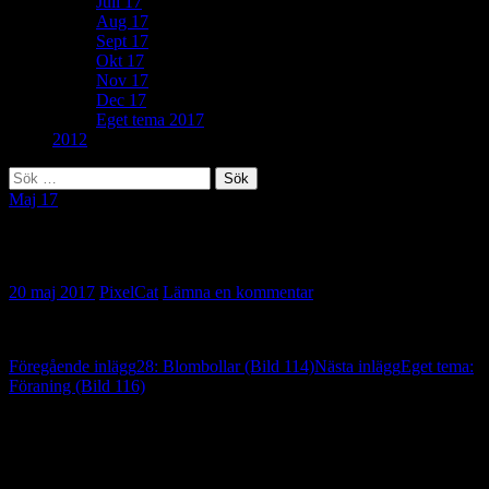
Juli 17
Aug 17
Sept 17
Okt 17
Nov 17
Dec 17
Eget tema 2017
2012
Sök
efter:
Maj 17
52: Dignar (Bild 115)
20 maj 2017
PixelCat
Lämna en kommentar
Inläggsnavigering
Föregående inlägg
28: Blombollar (Bild 114)
Nästa inlägg
Eget tema:
Föraning (Bild 116)
Lämna ett svar
Din e-postadress kommer inte publiceras.
Obligatoriska fält är