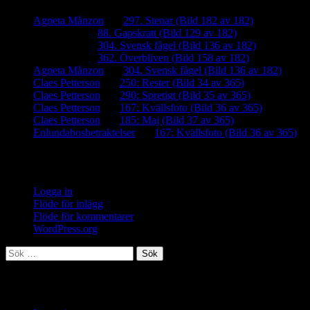
Agneta Månzon
om
297. Stenar (Bild 182 av 182)
iamalmros
om
88. Gapskratt (Bild 129 av 182)
iamalmros
om
304. Svensk fågel (Bild 136 av 182)
iamalmros
om
362. Överbliven (Bild 158 av 182)
Agneta Månzon
om
304. Svensk fågel (Bild 136 av 182)
Claes Petterson
om
250: Rester (Bild 34 av 365)
Claes Petterson
om
290: Spretigt (Bild 35 av 365)
Claes Petterson
om
167: Kvällsfoto (Bild 36 av 365)
Claes Petterson
om
185: Maj (Bild 37 av 365)
Enlundabosbetraktelser
om
167: Kvällsfoto (Bild 36 av 365)
Meta
Logga in
Flöde för inlägg
Flöde för kommentarer
WordPress.org
Sök
efter:
Meta