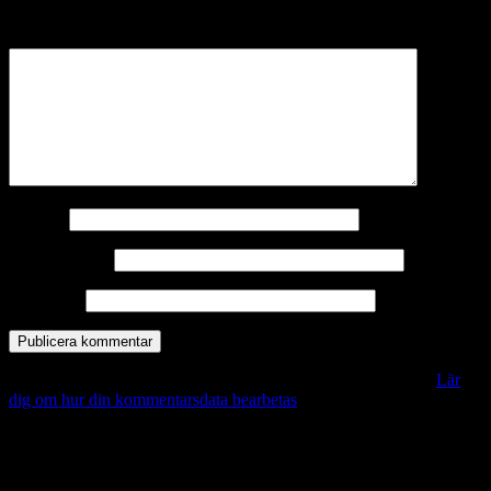
märkta
*
Kommentar
*
Namn
*
E-postadress
*
Webbplats
Denna webbplats använder Akismet för att minska skräppost.
Lär
dig om hur din kommentarsdata bearbetas
.
Vill du veta mer?