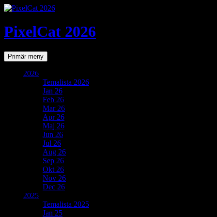
PixelCat 2026
Sök
Gå
Primär meny
till
innehåll
2026
Temalista 2026
Jan 26
Feb 26
Mar 26
Apr 26
Maj 26
Jun 26
Jul 26
Aug 26
Sep 26
Okt 26
Nov 26
Dec 26
2025
Temalista 2025
Jan 25