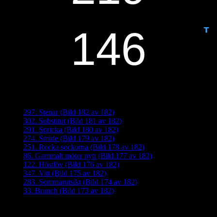
ANTAL DAGAR KVAR:
Senaste inläggen
297. Stenar (Bild 182 av 182)
302. Substitut (Bild 181 av 182)
291. Spricka (Bild 180 av 182)
274. Smide (Bild 179 av 182)
251. Rocka sockorna (Bild 178 av 182)
86. Gammalt möter nytt (Bild 177 av 182)
122. Höstlöv (Bild 176 av 182)
347. Vitt (Bild 175 av 182)
283. Sommarutsikt (Bild 174 av 182)
33. Brunch (Bild 173 av 182)
Senaste kommentarer