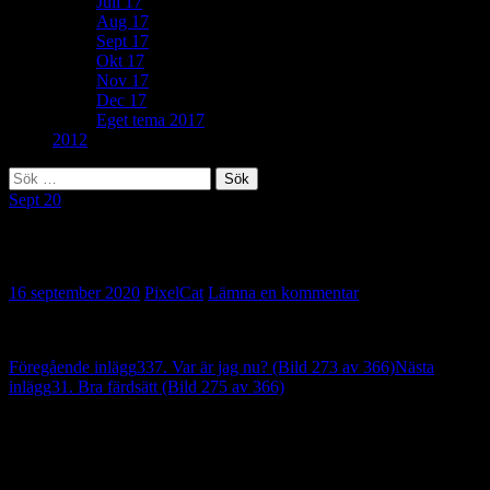
Juli 17
Aug 17
Sept 17
Okt 17
Nov 17
Dec 17
Eget tema 2017
2012
Sök
efter:
Sept 20
54. Don’t you eat that … (Bild 274 av 366)
16 september 2020
PixelCat
Lämna en kommentar
Inläggsnavigering
Föregående inlägg
337. Var är jag nu? (Bild 273 av 366)
Nästa
inlägg
31. Bra färdsätt (Bild 275 av 366)
Lämna ett svar
Din e-postadress kommer inte publiceras.
Obligatoriska fält är