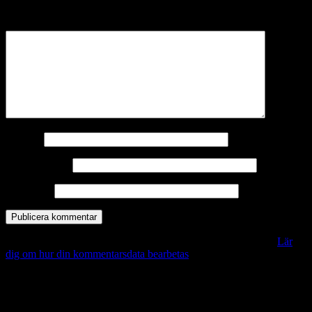
märkta
*
Kommentar
*
Namn
*
E-postadress
*
Webbplats
Denna webbplats använder Akismet för att minska skräppost.
Lär
dig om hur din kommentarsdata bearbetas
.
Vill du veta mer?