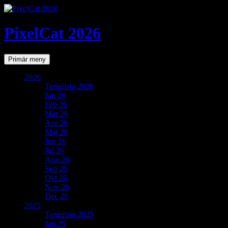
PixelCat 2026
Sök
Gå
Primär meny
till
innehåll
2026
Temalista 2026
Jan 26
Feb 26
Mar 26
Apr 26
Maj 26
Jun 26
Jul 26
Aug 26
Sep 26
Okt 26
Nov 26
Dec 26
2025
Temalista 2025
Jan 25