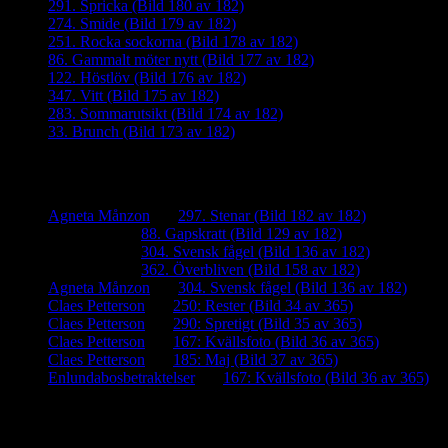
291. Spricka (Bild 180 av 182)
274. Smide (Bild 179 av 182)
251. Rocka sockorna (Bild 178 av 182)
86. Gammalt möter nytt (Bild 177 av 182)
122. Höstlöv (Bild 176 av 182)
347. Vitt (Bild 175 av 182)
283. Sommarutsikt (Bild 174 av 182)
33. Brunch (Bild 173 av 182)
Senaste kommentarer
Agneta Månzon
om
297. Stenar (Bild 182 av 182)
iamalmros
om
88. Gapskratt (Bild 129 av 182)
iamalmros
om
304. Svensk fågel (Bild 136 av 182)
iamalmros
om
362. Överbliven (Bild 158 av 182)
Agneta Månzon
om
304. Svensk fågel (Bild 136 av 182)
Claes Petterson
om
250: Rester (Bild 34 av 365)
Claes Petterson
om
290: Spretigt (Bild 35 av 365)
Claes Petterson
om
167: Kvällsfoto (Bild 36 av 365)
Claes Petterson
om
185: Maj (Bild 37 av 365)
Enlundabosbetraktelser
om
167: Kvällsfoto (Bild 36 av 365)
Meta