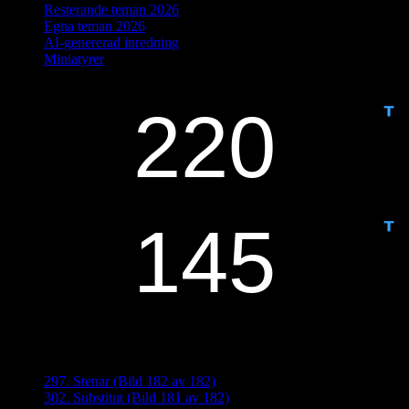
Resterande teman 2026
Egna teman 2026
AI-genererad inredning
Miniatyrer
IDAG ÄR DET DAG NUMMER
ANTAL DAGAR KVAR:
Senaste inläggen
297. Stenar (Bild 182 av 182)
302. Substitut (Bild 181 av 182)