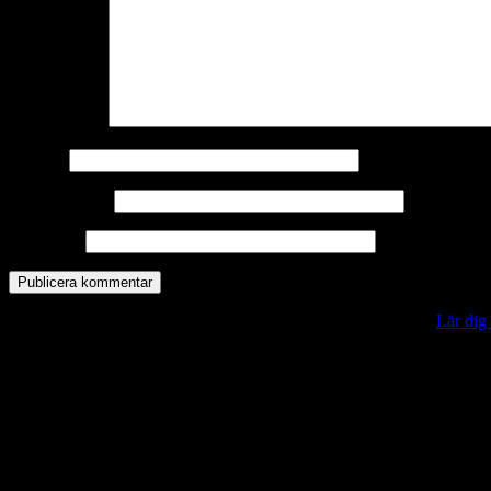
Kommentar
*
Namn
*
E-postadress
*
Webbplats
Denna webbplats använder Akismet för att minska skräppost.
Lär dig
Vill du veta mer?
Deltagit och gått i mål: