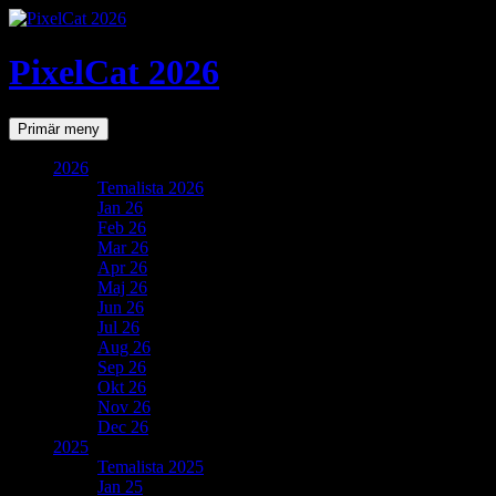
PixelCat 2026
Sök
Gå
Primär meny
till
innehåll
2026
Temalista 2026
Jan 26
Feb 26
Mar 26
Apr 26
Maj 26
Jun 26
Jul 26
Aug 26
Sep 26
Okt 26
Nov 26
Dec 26
2025
Temalista 2025
Jan 25