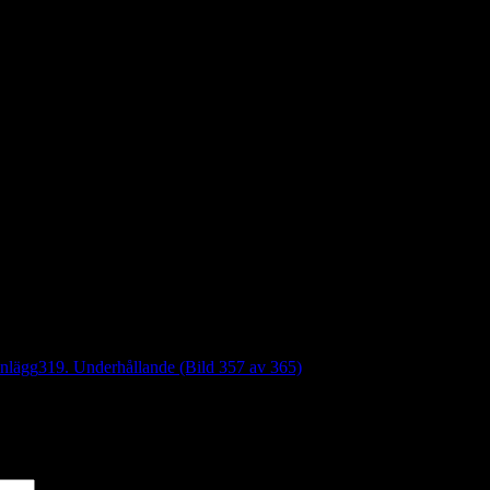
inlägg
319. Underhållande (Bild 357 av 365)
*