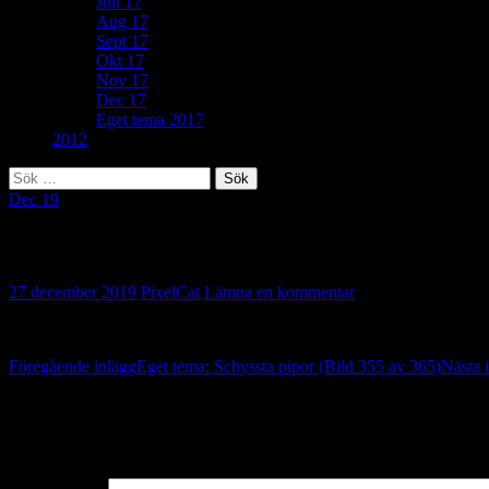
Juli 17
Aug 17
Sept 17
Okt 17
Nov 17
Dec 17
Eget tema 2017
2012
Sök
efter:
Dec 19
57. Fingrar (Bild 356 av 365)
27 december 2019
PixelCat
Lämna en kommentar
Inläggsnavigering
Föregående inlägg
Eget tema: Schyssta pipor (Bild 355 av 365)
Nästa 
Lämna ett svar
Din e-postadress kommer inte publiceras.
Obligatoriska fält är märkta