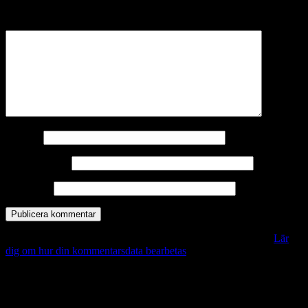
märkta
*
Kommentar
*
Namn
*
E-postadress
*
Webbplats
Denna webbplats använder Akismet för att minska skräppost.
Lär
dig om hur din kommentarsdata bearbetas
.
Vill du veta mer?