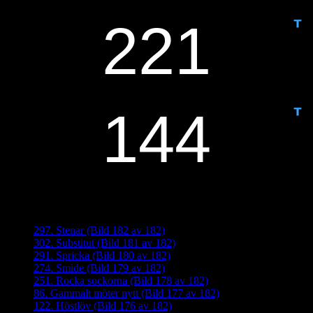
IDAG ÄR DET DAG NUMMER
ANTAL DAGAR KVAR:
Senaste inläggen
297. Stenar (Bild 182 av 182)
302. Substitut (Bild 181 av 182)
291. Spricka (Bild 180 av 182)
274. Smide (Bild 179 av 182)
251. Rocka sockorna (Bild 178 av 182)
86. Gammalt möter nytt (Bild 177 av 182)
122. Höstlöv (Bild 176 av 182)