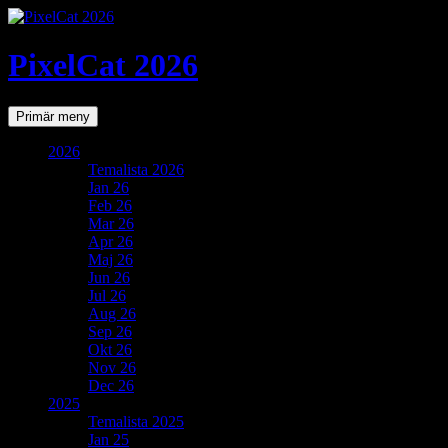
PixelCat 2026
Sök
Gå
Primär meny
till
innehåll
2026
Temalista 2026
Jan 26
Feb 26
Mar 26
Apr 26
Maj 26
Jun 26
Jul 26
Aug 26
Sep 26
Okt 26
Nov 26
Dec 26
2025
Temalista 2025
Jan 25