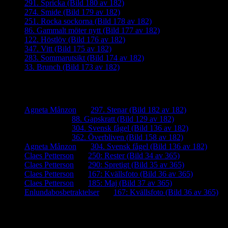
291. Spricka (Bild 180 av 182)
274. Smide (Bild 179 av 182)
251. Rocka sockorna (Bild 178 av 182)
86. Gammalt möter nytt (Bild 177 av 182)
122. Höstlöv (Bild 176 av 182)
347. Vitt (Bild 175 av 182)
283. Sommarutsikt (Bild 174 av 182)
33. Brunch (Bild 173 av 182)
Senaste kommentarer
Agneta Månzon
om
297. Stenar (Bild 182 av 182)
iamalmros
om
88. Gapskratt (Bild 129 av 182)
iamalmros
om
304. Svensk fågel (Bild 136 av 182)
iamalmros
om
362. Överbliven (Bild 158 av 182)
Agneta Månzon
om
304. Svensk fågel (Bild 136 av 182)
Claes Petterson
om
250: Rester (Bild 34 av 365)
Claes Petterson
om
290: Spretigt (Bild 35 av 365)
Claes Petterson
om
167: Kvällsfoto (Bild 36 av 365)
Claes Petterson
om
185: Maj (Bild 37 av 365)
Enlundabosbetraktelser
om
167: Kvällsfoto (Bild 36 av 365)
Meta