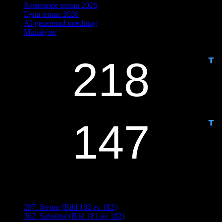
Resterande teman 2026
Egna teman 2026
AI-genererad inredning
Miniatyrer
IDAG ÄR DET DAG NUMMER
ANTAL DAGAR KVAR:
Senaste inläggen
297. Stenar (Bild 182 av 182)
302. Substitut (Bild 181 av 182)