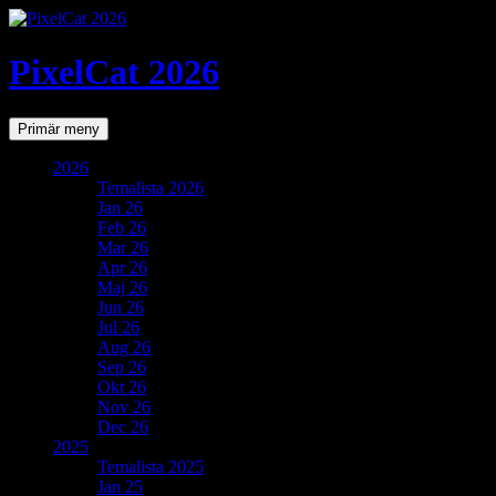
PixelCat 2026
Sök
Gå
Primär meny
till
innehåll
2026
Temalista 2026
Jan 26
Feb 26
Mar 26
Apr 26
Maj 26
Jun 26
Jul 26
Aug 26
Sep 26
Okt 26
Nov 26
Dec 26
2025
Temalista 2025
Jan 25