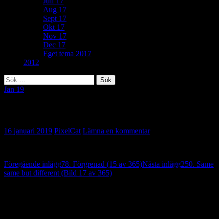
Juli 17
Aug 17
Sept 17
Okt 17
Nov 17
Dec 17
Eget tema 2017
2012
Sök
efter:
Jan 19
61. Flikar (Bild 16 av 365)
16 januari 2019
PixelCat
Lämna en kommentar
Inläggsnavigering
Föregående inlägg
78. Förgrenad (15 av 365)
Nästa inlägg
250. Same
same but different (Bild 17 av 365)
Lämna ett svar
Din e-postadress kommer inte publiceras.
Obligatoriska fält är