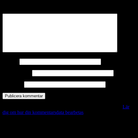
märkta
*
Kommentar
*
Namn
*
E-postadress
*
Webbplats
Denna webbplats använder Akismet för att minska skräppost.
Lär
dig om hur din kommentarsdata bearbetas
.
Vill du veta mer?