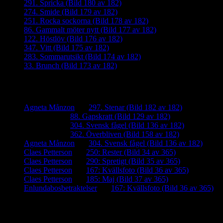
291. Spricka (Bild 180 av 182)
274. Smide (Bild 179 av 182)
251. Rocka sockorna (Bild 178 av 182)
86. Gammalt möter nytt (Bild 177 av 182)
122. Höstlöv (Bild 176 av 182)
347. Vitt (Bild 175 av 182)
283. Sommarutsikt (Bild 174 av 182)
33. Brunch (Bild 173 av 182)
Senaste kommentarer
Agneta Månzon
om
297. Stenar (Bild 182 av 182)
iamalmros
om
88. Gapskratt (Bild 129 av 182)
iamalmros
om
304. Svensk fågel (Bild 136 av 182)
iamalmros
om
362. Överbliven (Bild 158 av 182)
Agneta Månzon
om
304. Svensk fågel (Bild 136 av 182)
Claes Petterson
om
250: Rester (Bild 34 av 365)
Claes Petterson
om
290: Spretigt (Bild 35 av 365)
Claes Petterson
om
167: Kvällsfoto (Bild 36 av 365)
Claes Petterson
om
185: Maj (Bild 37 av 365)
Enlundabosbetraktelser
om
167: Kvällsfoto (Bild 36 av 365)
Meta