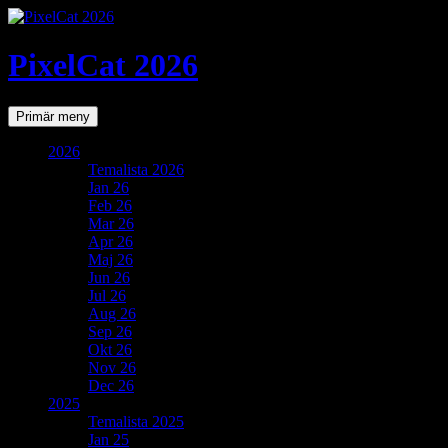
PixelCat 2026
Sök
Gå
Primär meny
till
innehåll
2026
Temalista 2026
Jan 26
Feb 26
Mar 26
Apr 26
Maj 26
Jun 26
Jul 26
Aug 26
Sep 26
Okt 26
Nov 26
Dec 26
2025
Temalista 2025
Jan 25