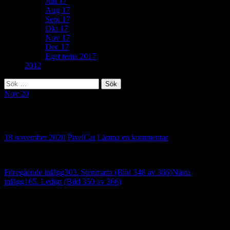
Juli 17
Aug 17
Sept 17
Okt 17
Nov 17
Dec 17
Eget tema 2017
2012
Sök
efter:
Nov 20
63. En känsla… (Bild 349 av 366)
18 november 2020
PixelCat
Lämna en kommentar
Inläggsnavigering
Föregående inlägg
303. Stenmatta (Bild 348 av 366)
Nästa
inlägg
165. Ledigt (Bild 350 av 366)
Lämna ett svar
Din e-postadress kommer inte publiceras.
Obligatoriska fält är