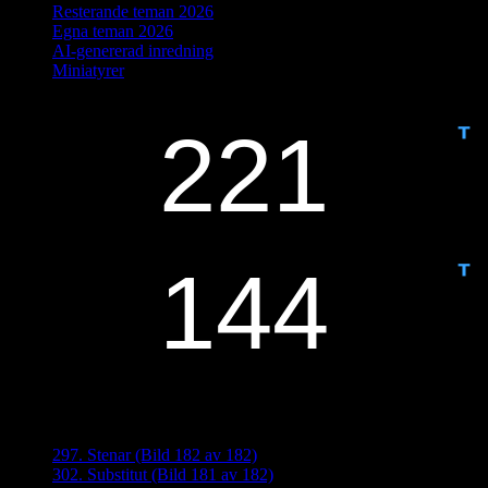
Resterande teman 2026
Egna teman 2026
AI-genererad inredning
Miniatyrer
IDAG ÄR DET DAG NUMMER
ANTAL DAGAR KVAR:
Senaste inläggen
297. Stenar (Bild 182 av 182)
302. Substitut (Bild 181 av 182)