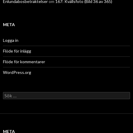
Enlundabosbetraktelser
om
167: Kvällsfoto (Bild 36 av 365)
META
Logga in
Flöde för inlägg
Flöde för kommentarer
WordPress.org
Sök
efter:
META