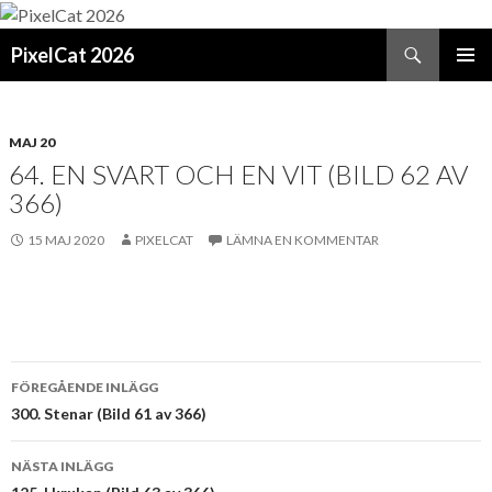
Sök
PixelCat 2026
GÅ
PRIMÄR
TILL
MENY
INNEHÅLL
MAJ 20
64. EN SVART OCH EN VIT (BILD 62 AV
366)
15 MAJ 2020
PIXELCAT
LÄMNA EN KOMMENTAR
Inläggsnavigering
FÖREGÅENDE INLÄGG
300. Stenar (Bild 61 av 366)
NÄSTA INLÄGG