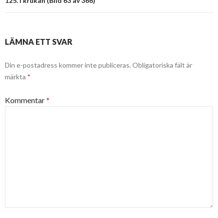
125. I krukan (Bild 63 av 366)
LÄMNA ETT SVAR
Din e-postadress kommer inte publiceras.
Obligatoriska fält är
märkta
*
Kommentar
*